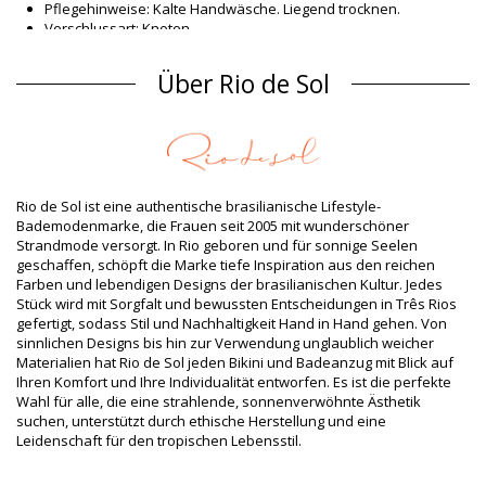
Pflegehinweise: Kalte Handwäsche. Liegend trocknen.
Verschlussart: Knoten
Herkunft: In Brasilien hergestellt
Bikini-Tops Rot Rio de Sol
Über Rio de Sol
Material Oberstoff
Material Oberstoff: 84% Biodegradable Nylon (AMNI SOUL ECO),
16% Spandex (LYCRA) - OEKO-TEX - Chlorine Resistant
Futter: 84% Biodegradable Nylon (AMNI SOUL ECO), 16%
Spandex (LYCRA) - OEKO-TEX - Chlorine Resistant
Rio de Sol ist eine authentische brasilianische Lifestyle-
UV-Schutz: UPF 50+
Bademodenmarke, die Frauen seit 2005 mit wunderschöner
Produktinformation
Strandmode versorgt. In Rio geboren und für sonnige Seelen
geschaffen, schöpft die Marke tiefe Inspiration aus den reichen
Abteilung: Damen, Bikini-Tops
Farben und lebendigen Designs der brasilianischen Kultur. Jedes
Verpackung beinhaltet: 1 x Bikini-Tops (Andere Accessoires
Stück wird mit Sorgfalt und bewussten Entscheidungen in Três Rios
nicht eingeschlossen)
gefertigt, sodass Stil und Nachhaltigkeit Hand in Hand gehen. Von
HS CODE: 6112.41.0010
sinnlichen Designs bis hin zur Verwendung unglaublich weicher
SKU: 1981124174
Materialien hat Rio de Sol jeden Bikini und Badeanzug mit Blick auf
EAN: S (7899810369468), M (7899810369338), L (7899810369321),
Ihren Komfort und Ihre Individualität entworfen. Es ist die perfekte
XL (7899810369314)
Wahl für alle, die eine strahlende, sonnenverwöhnte Ästhetik
Gewicht: 55g / 0.12lb / 1.94oz
suchen, unterstützt durch ethische Herstellung und eine
Retuschierte Fotos
Leidenschaft für den tropischen Lebensstil.
Wasch- & Pflegeanleitung