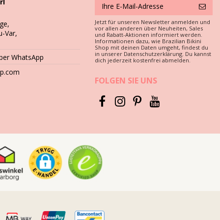
rl
Jetzt für unseren Newsletter anmelden und
ge,
vor allen anderen über Neuheiten, Sales
u-Var,
und Rabatt-Aktionen informiert werden.
Informationen dazu, wie Brazilian Bikini
Shop mit deinen Daten umgeht, findest du
in unserer Datenschutzerklärung. Du kannst
über WhatsApp
dich jederzeit kostenfrei abmelden.
amit dieser einige Jahre gebrauchsfähig bleibt?
hop.com
FOLGEN SIE UNS
berflächen wie Beton, Steine (z. B. Swimmingpool-Umrandungen)
dwäsche. Nie scharfe Waschmittel benutzen wie Fleckentferner.
 und feucht liegen. Warum? Die Prints und Muster können
schen.
n abzuraten. Sie können die Farbe zerstören. Es ist besser, Ihre
m ein, um das überschüssige Wasser zu entfernen. Legen Sie ihn
einen Trockner benutzen.