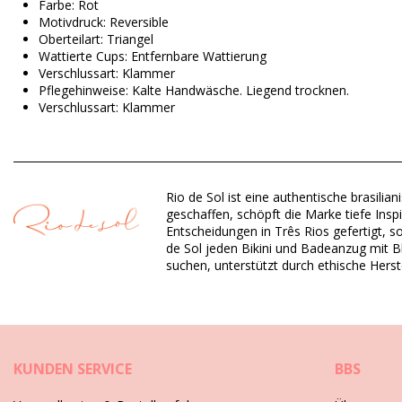
Farbe: Rot
Motivdruck: Reversible
Oberteilart: Triangel
Wattierte Cups: Entfernbare Wattierung
Verschlussart: Klammer
Pflegehinweise: Kalte Handwäsche. Liegend trocknen.
Verschlussart: Klammer
Herkunft: In Brasilien hergestellt
Bikini-Tops Rot Rio de Sol
Rio de Sol ist eine authentische brasil
Material Oberstoff: 84% Biodegradable Nylon (AMNI SOUL ECO
geschaffen, schöpft die Marke tiefe Insp
Futter: 84% Biodegradable Nylon (AMNI SOUL ECO), 16% Span
Entscheidungen in Três Rios gefertigt, s
UV-Schutz: UPF 50+
de Sol jeden Bikini und Badeanzug mit Bli
suchen, unterstützt durch ethische Herst
Abteilung: Damen, Bikini-Tops
Verpackung beinhaltet: 1 x Bikini-Tops (Andere Accessoires ni
HS CODE: 6112.41.0010
SKU: 1981124134
EAN: XS (7899810361035), S (7899810361202), M (789981036
KUNDEN SERVICE
BBS
Gewicht: 55g / 0.12lb / 1.94oz
Print ist nicht exakt und kann je nach Schnitt variieren