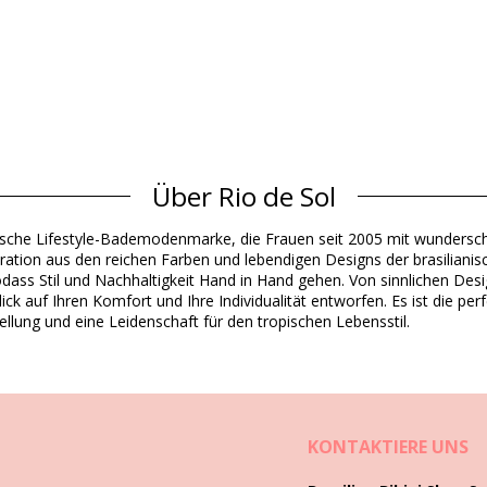
Über Rio de Sol
Material Oberstoff
ianische Lifestyle-Bademodenmarke, die Frauen seit 2005 mit wunders
), 16% Spandex (LYCRA) - OEKO-TEX - Chlorine Resistant
iration aus den reichen Farben und lebendigen Designs der brasilianis
dex (LYCRA) - OEKO-TEX - Chlorine Resistant
odass Stil und Nachhaltigkeit Hand in Hand gehen. Von sinnlichen Desi
ck auf Ihren Komfort und Ihre Individualität entworfen. Es ist die pe
Produktinformation
ellung und eine Leidenschaft für den tropischen Lebensstil.
cht eingeschlossen)
1219), L (7899810361226), XL (7899810361233)
KONTAKTIERE UNS