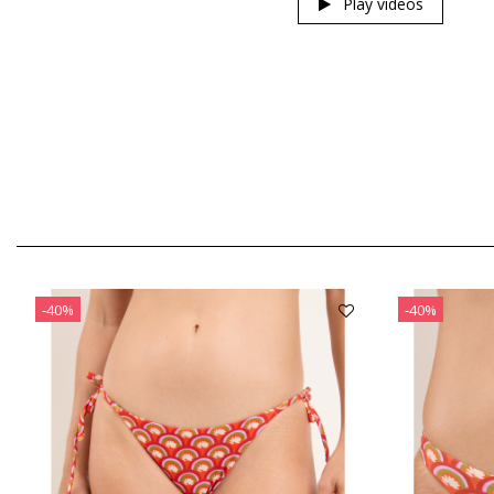
Play videos
-40%
-40%