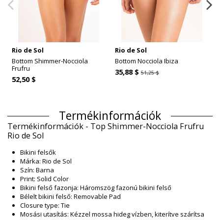
Rio de Sol
Rio de Sol
Bottom Shimmer-Nocciola
Bottom Nocciola Ibiza
Frufru
35,88 $
51,25 $
52,50 $
Termékinformációk
Termékinformációk - Top Shimmer-Nocciola Frufru
Rio de Sol
Bikini felsők
Márka: Rio de Sol
Szín: Barna
Print: Solid Color
Bikini felső fazonja: Háromszög fazonú bikini felső
Bélelt bikini felső: Removable Pad
Closure type: Tie
Mosási utasítás: Kézzel mossa hideg vízben, kiterítve szárítsa