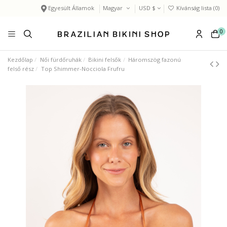
Egyesült Államok
Magyar
USD $
Kívánság lista (
0
)
0
Kezdőlap
Női fürdőruhák
Bikini felsők
Háromszög fazonú
felső rész
Top Shimmer-Nocciola Frufru