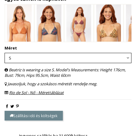
Méret
Beatriz is wearing a size S. Model's Measurements: Height 176cm,
Bust: 79cm, Hips 95.5cm, Waist 60cm
Javasoljuk, hogy a szokásos méretét rendelje meg.
Rio de Sol - Nő - Mérettáblázat
Szállítási idő és költségek
Ingyenes szállítás ha 31.600ft költesz.