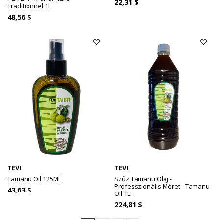
22,31 $
Traditionnel 1L
48,56 $
TEVI
TEVI
Tamanu Oil 125Ml
Szűz Tamanu Olaj -
Professzionális Méret - Tamanu
43,63 $
Oil 1L
224,81 $