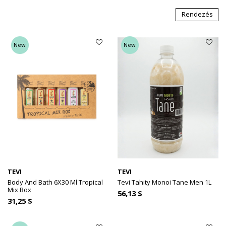
Rendezés
New
New
TEVI
TEVI
Body And Bath 6X30 Ml Tropical
Tevi Tahity Monoi Tane Men 1L
Mix Box
56,13 $
31,25 $