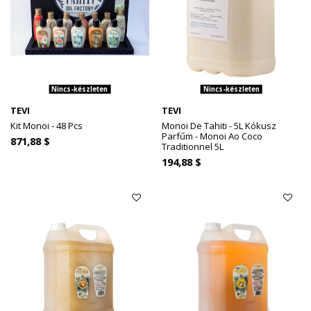
Nincs-készleten
Nincs-készleten
TEVI
TEVI
Kit Monoi - 48 Pcs
Monoi De Tahiti - 5L Kókusz
Parfűm - Monoi Ao Coco
871,88 $
Traditionnel 5L
194,88 $