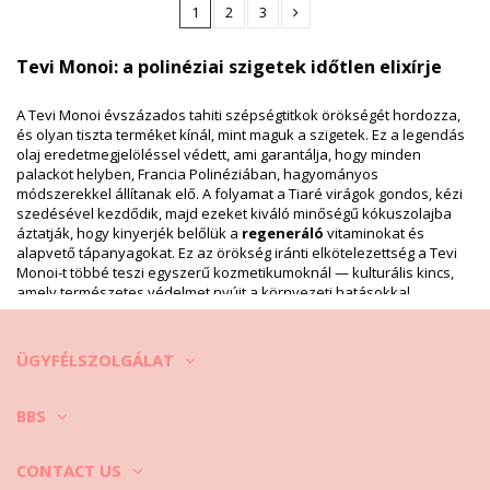
1
2
3
Tevi Monoi: a polinéziai szigetek időtlen elixírje
A Tevi Monoi évszázados tahiti szépségtitkok örökségét hordozza,
és olyan tiszta terméket kínál, mint maguk a szigetek. Ez a legendás
olaj eredetmegjelöléssel védett, ami garantálja, hogy minden
palackot helyben, Francia Polinéziában, hagyományos
módszerekkel állítanak elő. A folyamat a Tiaré virágok gondos, kézi
szedésével kezdődik, majd ezeket kiváló minőségű kókuszolajba
áztatják, hogy kinyerjék belőlük a
regeneráló
vitaminokat és
alapvető tápanyagokat. Ez az örökség iránti elkötelezettség a Tevi
Monoi-t többé teszi egyszerű kozmetikumoknál — kulturális kincs,
amely természetes védelmet nyújt a környezeti hatásokkal
szemben, miközben a bőrt hihetetlenül puhává és finoman illatossá
teszi.
ÜGYFÉLSZOLGÁLAT
Természetes hidratálás a ragyogó nyári bőrért
BBS
A tartós és ragyogó barnaság titka a Tevi Monoi által nyújtott intenzív
hidratálásban rejlik. A bőr mélyebb rétegeibe hatolva az olaj
megakadályozza a kiszáradást és a hámlást, így napbarnított színed
CONTACT US
élénk
és egyenletes marad. A barnulás mellett kiváló mindennapi