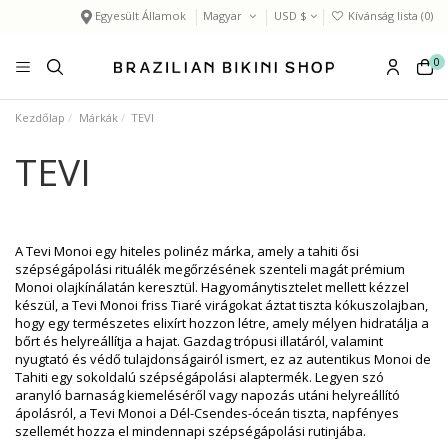
Egyesült Államok
Magyar
USD $
Kívánság lista (
0
)
0
Kezdőlap
Márkák
TEVI
TEVI
A Tevi Monoi egy hiteles polinéz márka, amely a tahiti ősi
szépségápolási rituálék megőrzésének szenteli magát prémium
Monoi olajkínálatán keresztül. Hagyománytisztelet mellett kézzel
készül, a Tevi Monoi friss Tiaré virágokat áztat tiszta kókuszolajban,
hogy egy természetes elixírt hozzon létre, amely mélyen hidratálja a
bőrt és helyreállítja a hajat. Gazdag trópusi illatáról, valamint
nyugtató és védő tulajdonságairól ismert, ez az autentikus Monoi de
Tahiti egy sokoldalú szépségápolási alaptermék. Legyen szó
aranyló barnaság kiemeléséről vagy napozás utáni helyreállító
ápolásról, a Tevi Monoi a Dél-Csendes-óceán tiszta, napfényes
szellemét hozza el mindennapi szépségápolási rutinjába.