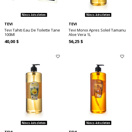
Nincs-készleten
Nincs-készleten
TEVI
TEVI
Tevi Tahiti Eau De Toilette Tane
Tevi Monoi Apres Soleil Tamanu
100Ml
Aloe Vera 1L
40,00 $
56,25 $
Nincs-készleten
Nincs-készleten