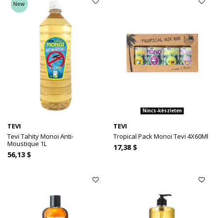
New
Nincs-készleten
TEVI
TEVI
Tevi Tahity Monoi Anti-
Tropical Pack Monoi Tevi 4X60Ml
Moustique 1L
17,38 $
56,13 $