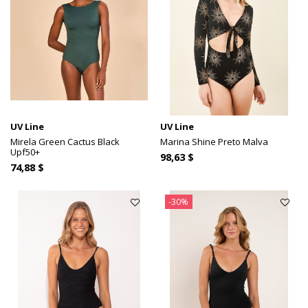
UV Line
UV Line
Mirela Green Cactus Black
Marina Shine Preto Malva
Upf50+
98,63 $
74,88 $
-30%