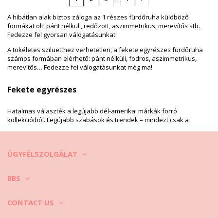
A hibátlan alak biztos záloga az 1 részes fürdőruha külöböző
formákat ölt: pánt nélküli, redőzött, aszimmetrikus, merevítős stb.
Fedezze fel gyorsan válogatásunkat!
A tökéletes sziluetthez verhetetlen, a fekete egyrészes fürdőruha
számos formában elérhető: pánt nélküli, fodros, aszimmetrikus,
merevítős… Fedezze fel válogatásunkat még ma!
Fekete egyrészes
Hatalmas választék a legújabb dél-amerikai márkák forró
kollekcióiból. Legújabb szabások és trendek – mindezt csak a
Brazilian Bikini Shop-ban találja! Legyen egyszerre elegáns és
eredeti! Miért ragaszkodna mindig a bikinikhez vagy az
egyrészesekhez? Próbálja ki a trikinit. A fekete egyrészes fürdőruha
ÜGYFÉLSZOLGÁLAT
rendkívül elegáns, mind színében, mind szabásában. Elölről
egyrészesnek tűnik, hátulról pedig bikininek. Az oldalsó kivágások
szép íveket és formát adnak a sziluettnek. A fekete fürdőruhák
BBS
formája nagyban függ a tervezők kreativitásától és a jelenlegi
stranddivattól. Fontos, hogy jó alakja legyen, ha egyrészes
fürdőruhát szeretne viselni a strandon. A kifinomult szabás
CONTACT US
tökéletes választás koktélpartikra a medence mellett vagy
jachtkörutakra. Fekete egyrészes fürdőruháink Dél-Amerikából,