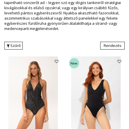
tapintható vonzerőt ad – legyen szó egy dögös tankiniről stratégiai
kivágásokkal és elülső cipzárral, vagy egy királyian csábító fűzős,
levehető pántos egyberészesről. Nyakba akasztható fazonokkal,
aszimmetrikus szabásokkal vagy áttetsző panelekkel egy fekete
egyberészes fürdőruha gyönyörűen átalakíthatja a strand- vagy
medenceparti megjelenésedet.
Szűrő
Rendezés
New