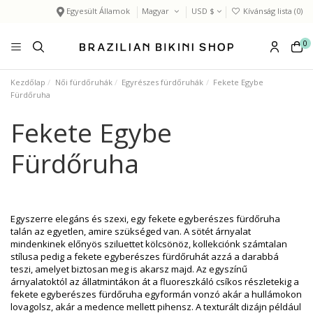
Egyesült Államok
Magyar
USD $
Kívánság lista (
0
)
0
Kezdőlap
Női fürdőruhák
Egyrészes fürdőruhák
Fekete Egybe
Fürdőruha
Fekete Egybe
Fürdőruha
Egyszerre elegáns és szexi, egy fekete egyberészes fürdőruha
talán az egyetlen, amire szükséged van. A sötét árnyalat
mindenkinek előnyös sziluettet kölcsönöz, kollekciónk számtalan
stílusa pedig a fekete egyberészes fürdőruhát azzá a darabbá
teszi, amelyet biztosan meg is akarsz majd. Az egyszínű
árnyalatoktól az állatmintákon át a fluoreszkáló csíkos részletekig a
fekete egyberészes fürdőruha egyformán vonzó akár a hullámokon
lovagolsz, akár a medence mellett pihensz. A texturált dizájn például