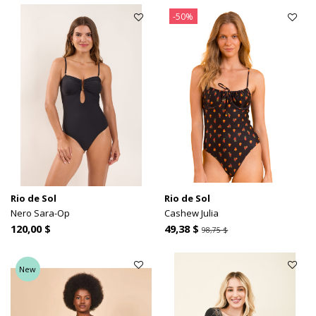
-50%
Rio de Sol
Rio de Sol
Nero Sara-Op
Cashew Julia
120,00 $
49,38 $
98,75 $
New