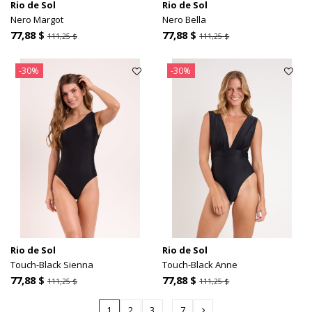
Rio de Sol
Rio de Sol
Nero Margot
Nero Bella
77,88 $
77,88 $
111,25 $
111,25 $
-30%
-30%
Rio de Sol
Rio de Sol
Touch-Black Sienna
Touch-Black Anne
77,88 $
77,88 $
111,25 $
111,25 $
1
2
3
…
7