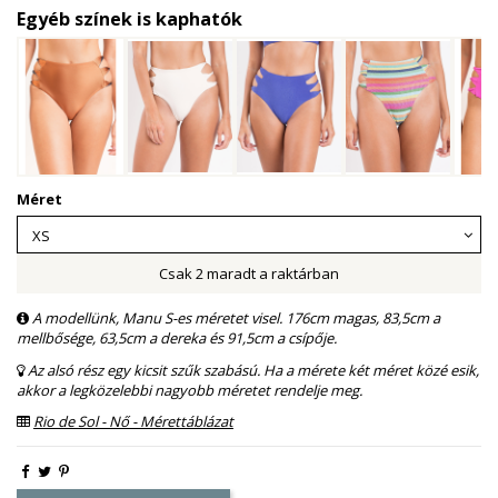
Egyéb színek is kaphatók
Méret
Csak 2 maradt a raktárban
A modellünk, Manu S-es méretet visel. 176cm magas, 83,5cm a
mellbősége, 63,5cm a dereka és 91,5cm a csípője.
Az alsó rész egy kicsit szűk szabású. Ha a mérete két méret közé esik,
akkor a legközelebbi nagyobb méretet rendelje meg.
Rio de Sol - Nő - Mérettáblázat