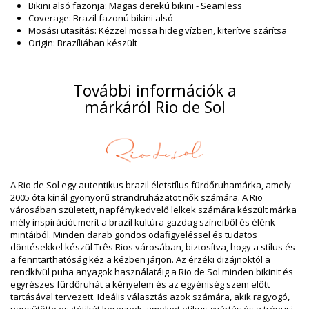
Bikini alsó fazonja: Magas derekú bikini - Seamless
Coverage: Brazil fazonú bikini alsó
Mosási utasítás: Kézzel mossa hideg vízben, kiterítve szárítsa
Origin: Brazíliában készült
Bikini alsók Barna Rio de Sol
Kompozíció
További információk a
Kompozíció: 84% Polyamide, 16% Elastane - OEKO-TEX -
márkáról Rio de Sol
Chlorine Resistant
Lining: 84% Polyamide, 16% Elastane - Oeko-Tex
UV Protection: UPF 50+
Termék információ
Osztály: Nő, Bikini alsók
A Rio de Sol egy autentikus brazil életstílus fürdőruhamárka, amely
Csomag tartalma: 1 x Bikini alsók (Egyéb felszereléseket nem
2005 óta kínál gyönyörű strandruházatot nők számára. A Rio
tartalmaz)
városában született, napfénykedvelő lelkek számára készült márka
HS CODE: 6112.41.0010
mély inspirációt merít a brazil kultúra gazdag színeiből és élénk
SKU: 1981121713
mintáiból. Minden darab gondos odafigyeléssel és tudatos
EAN: XS (7899810319760), S (7899810319777), M (7899810319784),
döntésekkel készül Três Rios városában, biztosítva, hogy a stílus és
L (7899810319791), XL (7899810319807)
a fenntarthatóság kéz a kézben járjon. Az érzéki dizájnoktól a
Súly: 45g / 0.1lb / 1.59oz
rendkívül puha anyagok használatáig a Rio de Sol minden bikinit és
A nyomtatás nem pontos és változhat a vágás szerint
egyrészes fürdőruhát a kényelem és az egyéniség szem előtt
Retusált képek
tartásával tervezett. Ideális választás azok számára, akik ragyogó,
Mosási & ápolási utasítások