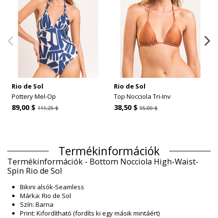
Rio de Sol
Rio de Sol
Pottery Mel-Op
Top Nocciola Tri-Inv
89,00 $
38,50 $
111,25 $
55,00 $
Termékinformációk
Termékinformációk - Bottom Nocciola High-Waist-
Spin Rio de Sol
Bikini alsók-Seamless
Márka: Rio de Sol
Szín: Barna
Print: Kifordítható (fordíts ki egy másik mintáért)