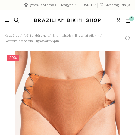
Egyesült Államok
Magyar
USD $
Kívánság lista (
0
)
0
Kezdőlap
Női fürdőruhák
Bikini alsók
Brazíliai bikinik
Bottom Nocciola High-Waist-Spin
-30%