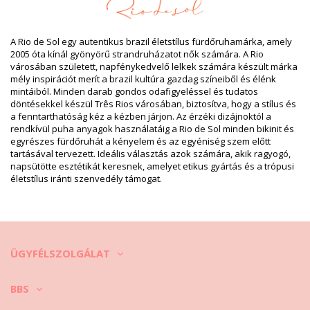
Termék információ
Osztály: Nő, Egyrészes fürdőruhák
A Rio de Sol egy autentikus brazil életstílus fürdőruhamárka, amely
Csomag tartalma: 1 x Egyrészes fürdőruhák (Egyéb
2005 óta kínál gyönyörű strandruházatot nők számára. A Rio
felszereléseket nem tartalmaz)
városában született, napfénykedvelő lelkek számára készült márka
HS CODE: 6112.41.0010
mély inspirációt merít a brazil kultúra gazdag színeiből és élénk
SKU: 1981122862
mintáiból. Minden darab gondos odafigyeléssel és tudatos
EAN: XS (7899810338631), S (7899810338648), M (7899810338655),
döntésekkel készül Três Rios városában, biztosítva, hogy a stílus és
L (7899810338662), XL (7899810338679)
a fenntarthatóság kéz a kézben járjon. Az érzéki dizájnoktól a
Súly: 115g / 0.25lb / 4.06oz
rendkívül puha anyagok használatáig a Rio de Sol minden bikinit és
Retusált képek
egyrészes fürdőruhát a kényelem és az egyéniség szem előtt
Mosási & ápolási utasítások
tartásával tervezett. Ideális választás azok számára, akik ragyogó,
Ápolási utasítások a: Rio de Sol Nocciola Tropic
napsütötte esztétikát keresnek, amelyet etikus gyártás és a trópusi
életstílus iránti szenvedély támogat.
Szeretné élvezni az új bikinijét néhány szezonon keresztül? Ha igen,
meg kell tanulnia annak helyes ápolását. A jó minőségű anyag
fontos, ha több mint egy nyáron keresztül szeretné élvezni a
bikinijét, de hogyan lehet ezt elérni?
Először is: kerülje a kemény felületeket. Amikor le akar ülni vagy
ÜGYFÉLSZOLGÁLAT
feküdni - mindig használjon törölközőt. Egyenes kontakt a felszínnel,
mint pl betonnal (pl. medence széle) vagy fával (szilánkok)
károsíthatják a fürdőruhája puha anyagát.
BBS
Hogyan kell mosni? Mindegyik használat után öblítse ki a bikinin