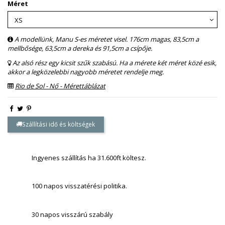
Méret
A modellünk, Manu S-es méretet visel. 176cm magas, 83,5cm a
mellbősége, 63,5cm a dereka és 91,5cm a csípője.
Az alsó rész egy kicsit szűk szabású. Ha a mérete két méret közé esik,
akkor a legközelebbi nagyobb méretet rendelje meg.
Rio de Sol - Nő - Mérettáblázat
Szállítási idő és költségek
Ingyenes szállítás ha 31.600ft költesz.
100 napos visszatérési politika.
30 napos visszárú szabály