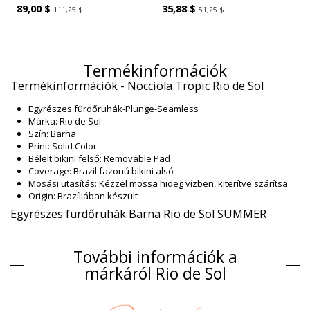
89,00 $
35,88 $
111,25 $
51,25 $
Termékinformációk
Termékinformációk - Nocciola Tropic Rio de Sol
Egyrészes fürdőruhák-Plunge-Seamless
Márka: Rio de Sol
Szín: Barna
Print: Solid Color
Bélelt bikini felső: Removable Pad
Coverage: Brazil fazonú bikini alsó
Mosási utasítás: Kézzel mossa hideg vízben, kiterítve szárítsa
Origin: Brazíliában készült
Egyrészes fürdőruhák Barna Rio de Sol SUMMER
Kompozíció
További információk a
Kompozíció: 86% Polyamide, 14% Elastane (LYCRA XTRA LIFE)
Oeko-Tex Standard
márkáról Rio de Sol
Lining: 86% Polyamide, 14% Elastane (LYCRA XTRA LIFE) Oeko-
Tex Standard
UV Protection: UPF 50+