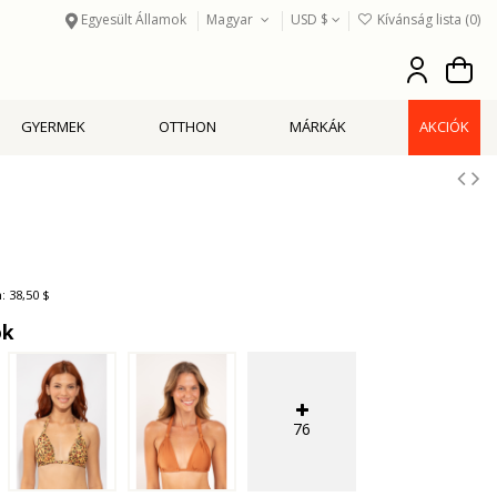
Egyesült Államok
Magyar
USD $
Kívánság lista (
0
)
GYERMEK
OTTHON
MÁRKÁK
AKCIÓK
: 38,50 $
ók
76