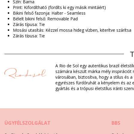
Szín: Barna
Print: Kifordítható (fordíts ki egy másik mintáért)
Bikini felső fazonja: Halter - Seamless
Bélelt bikini felső: Removable Pad
Zárás típusa: Tie
Mosási utasítás: Kézzel mossa hideg vízben, kiterítve szárítsa
Zárás típusa: Tie
Eredet: Brazíliában készült
Bikini felsők Barna Rio de Sol
T
A Rio de Sol egy autentikus brazil élets
Kompozíció: 84% Biodegradable Nylon (AMNI SOUL ECO), 16% 
számára készült márka mély inspirációt m
Bélés: 84% Biodegradable Nylon (AMNI SOUL ECO), 16% Spand
városában, biztosítva, hogy a stílus és a
UV-védelem: UPF 50+
egyrészes fürdőruhát a kényelem és az eg
gyártás és a trópusi életstílus iránti sze
Osztály: Nő, Bikini felsők
Csomag tartalma: 1 x Bikini felsők (Egyéb felszereléseket nem
HS CODE: 6112.41.0010
SKU: 1981121137
EAN: XS (7899810292360), S (7899810292377), M (789981029
ÜGYFÉLSZOLGÁLAT
BBS
Súly: 55g / 0.12lb / 1.94oz
A nyomtatás nem pontos és változhat a vágás szerint