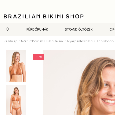
ÚJ
FÜRDŐRUHÁK
STRAND ÖLTÖZÉK
CI
Kezdőlap
Női fürdőruhák
Bikini felsők
Nyakpántos bikini
Top Nocciol
-30%