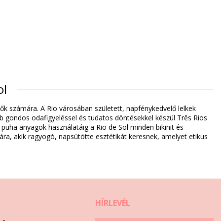
ol
nők számára. A Rio városában született, napfénykedvelő lelkek
rab gondos odafigyeléssel és tudatos döntésekkel készül Três Rios
ül puha anyagok használatáig a Rio de Sol minden bikinit és
ára, akik ragyogó, napsütötte esztétikát keresnek, amelyet etikus
4)
HÍRLEVÉL