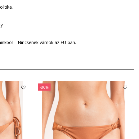
litika.
ly
árainkból – Nincsenek vámok az EU-ban.
-30%