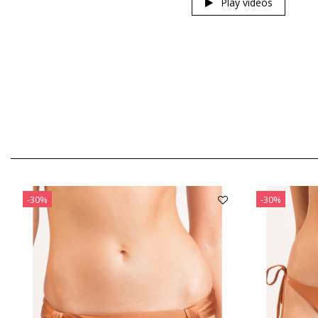
Play videos
-30%
-30%