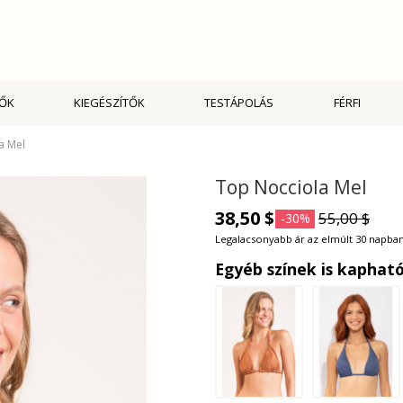
PŐK
KIEGÉSZÍTŐK
TESTÁPOLÁS
FÉRFI
a Mel
Top Nocciola Mel
38,50 $
55,00 $
-30%
Legalacsonyabb ár az elmúlt 30 napban
Egyéb színek is kaphat