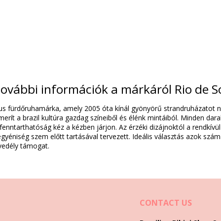
ovábbi információk a márkáról Rio de S
Kompozíció
tílus fürdőruhamárka, amely 2005 óta kínál gyönyörű strandruházatot 
Spandex (LYCRA) - OEKO-TEX - Chlorine Resistant
erít a brazil kultúra gazdag színeiből és élénk mintáiból. Minden da
ex (LYCRA) - OEKO-TEX - Chlorine Resistant
 fenntarthatóság kéz a kézben járjon. Az érzéki dizájnoktól a rendkív
yéniség szem előtt tartásával tervezett. Ideális választás azok szám
Termék információ
nvedély támogat.
 tartalmaz)
2384), L (7899810292391), XL (7899810292407), XXL (789981029241
CONTACT US