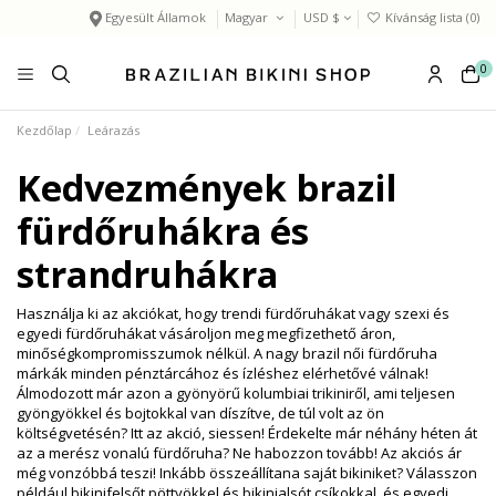
Egyesült Államok
Magyar
USD $
Kívánság lista (
0
)
0
Kezdőlap
Leárazás
Kedvezmények brazil
fürdőruhákra és
strandruhákra
Használja ki az akciókat, hogy trendi fürdőruhákat vagy szexi és
egyedi fürdőruhákat vásároljon meg megfizethető áron,
minőségkompromisszumok nélkül. A nagy brazil női fürdőruha
márkák minden pénztárcához és ízléshez elérhetővé válnak!
Álmodozott már azon a gyönyörű kolumbiai trikiniről, ami teljesen
gyöngyökkel és bojtokkal van díszítve, de túl volt az ön
költségvetésén? Itt az akció, siessen! Érdekelte már néhány héten át
az a merész vonalú fürdőruha? Ne habozzon tovább! Az akciós ár
még vonzóbbá teszi! Inkább összeállítana saját bikiniket? Válasszon
például bikinifelsőt pöttyökkel és bikinialsót csíkokkal, és egyedi,