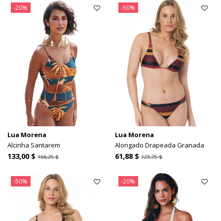
-20%
-50%
Lua Morena
Lua Morena
Alcinha Santarem
Alongado Drapeada Granada
133,00 $
61,88 $
166,25 $
123,75 $
-50%
-20%