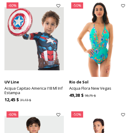
-60%
-50%
UV Line
Rio de Sol
Acqua Capitao America I18 Ml Inf
Acqua Flora New Vegas
Estampa
49,38 $
98,75 $
12,45 $
31,13 $
-60%
-50%