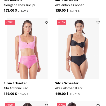
Alongado Ilhos Tucupi
Alta Antonia Copper
172,00 $
139,00 $
215,00 $
173,75 $
-20%
-20%
Silvia Schaefer
Silvia Schaefer
Alta Antonia Lilac
Alta Caloroso Black
139,00 $
149,00 $
173,75 $
186,25 $
-20%
-20%