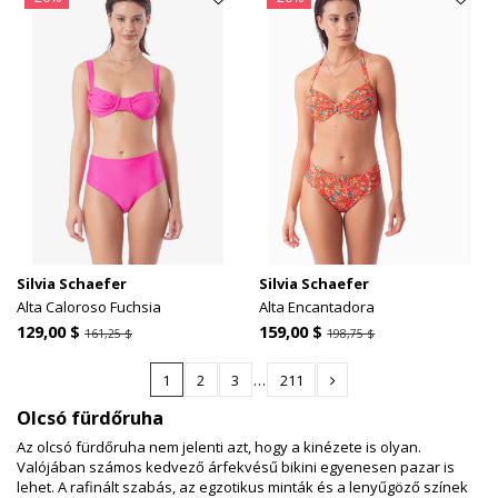
Silvia Schaefer
Silvia Schaefer
Alta Caloroso Fuchsia
Alta Encantadora
129,00 $
159,00 $
161,25 $
198,75 $
1
2
3
…
211
Olcsó fürdőruha
Az olcsó fürdőruha nem jelenti azt, hogy a kinézete is olyan.
Valójában számos kedvező árfekvésű bikini egyenesen pazar is
lehet. A rafinált szabás, az egzotikus minták és a lenyűgöző színek