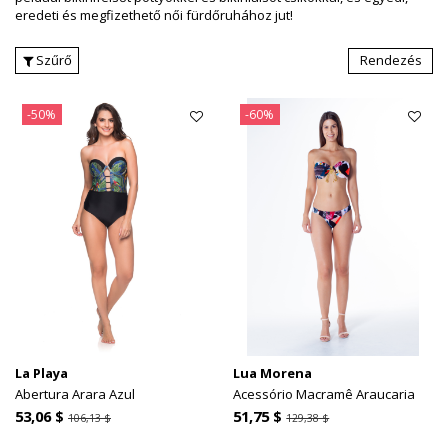
eredeti és megfizethető női fürdőruhához jut!
Szűrő
Rendezés
-50%
-60%
La Playa
Lua Morena
Abertura Arara Azul
Acessório Macramê Araucaria
53,06 $
51,75 $
106,13 $
129,38 $