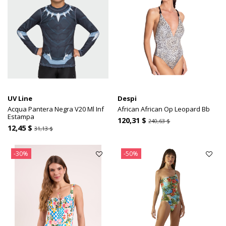
UV Line
Despi
Acqua Pantera Negra V20 Ml Inf
African African Op Leopard Bb
Estampa
120,31 $
240,63 $
12,45 $
31,13 $
-30%
-50%