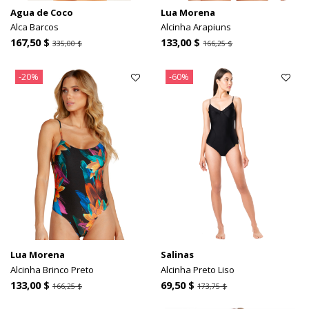
Agua de Coco
Lua Morena
Alca Barcos
Alcinha Arapiuns
167,50 $
133,00 $
335,00 $
166,25 $
-20%
-60%
Lua Morena
Salinas
Alcinha Brinco Preto
Alcinha Preto Liso
133,00 $
69,50 $
166,25 $
173,75 $