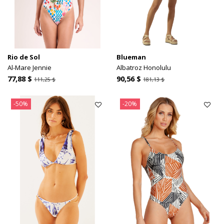
Rio de Sol
Blueman
Al-Mare Jennie
Albatroz Honolulu
77,88 $
90,56 $
111,25 $
181,13 $
-50%
-20%