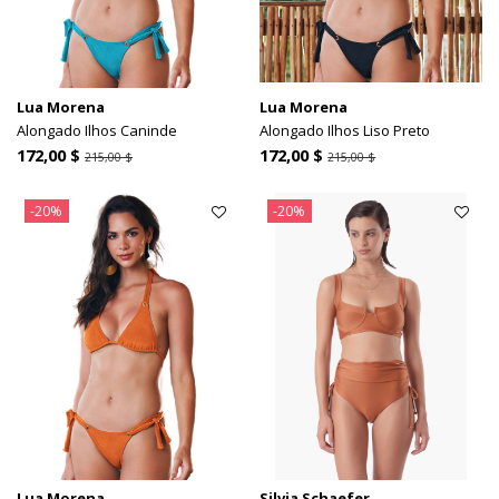
Lua Morena
Lua Morena
Alongado Ilhos Caninde
Alongado Ilhos Liso Preto
172,00 $
172,00 $
215,00 $
215,00 $
-20%
-20%
Lua Morena
Silvia Schaefer