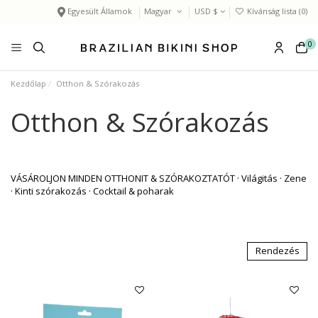
Egyesült Államok
Magyar
USD $
Kívánság lista (
0
)
0
Kezdőlap
Otthon & Szórakozás
Otthon & Szórakozás
VÁSÁROLJON MINDEN OTTHONIT & SZÓRAKOZTATÓT · Világitás · Zene
· Kinti szórakozás · Cocktail & poharak
Rendezés