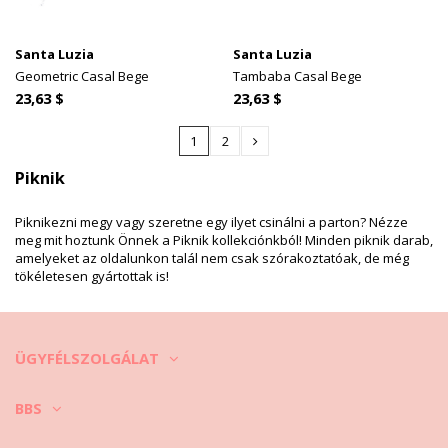
Santa Luzia
Santa Luzia
Geometric Casal Bege
Tambaba Casal Bege
23,63 $
23,63 $
1
2
Piknik
Piknikezni megy vagy szeretne egy ilyet csinálni a parton? Nézze
meg mit hoztunk Önnek a Piknik kollekciónkból! Minden piknik darab,
amelyeket az oldalunkon talál nem csak szórakoztatóak, de még
tökéletesen gyártottak is!
ÜGYFÉLSZOLGÁLAT
BBS