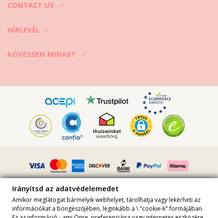
CONTACT US
HÍRLEVÉL
KÖVESSEN MINKET
Irányítsd az adatvédelemedet
Amikor meglátogat bármelyik webhelyet, tárolhatja vagy lekérheti az
információkat a böngészőjében, leginkább a \ "cookie-k" formájában.
Ez az információ - ami Önre, preferenciáira vagy internetes eszközére