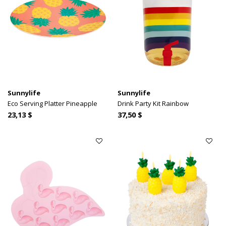
Sunnylife
Sunnylife
Eco Serving Platter Pineapple
Drink Party Kit Rainbow
23,13 $
37,50 $