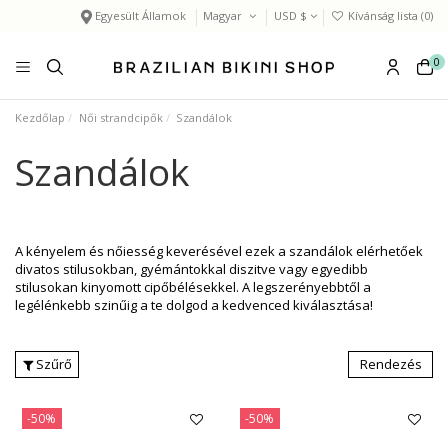
Egyesült Államok
Magyar
USD $
Kívánság lista (
0
)
0
Kezdőlap
Női strandcipők
Szandálok
Szandálok
A kényelem és nőiesség keverésével ezek a szandálok elérhetőek
divatos stilusokban, gyémántokkal diszitve vagy egyedibb
stilusokan kinyomott cipőbélésekkel. A legszerényebbtől a
legélénkebb szinűig a te dolgod a kedvenced kiválasztása!
Szűrő
Rendezés
-50%
-50%