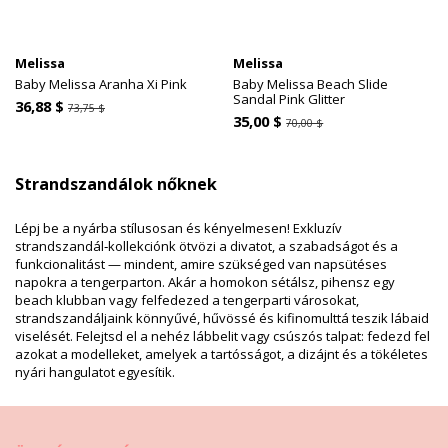
Melissa
Melissa
Baby Melissa Aranha Xi Pink
Baby Melissa Beach Slide
Sandal Pink Glitter
36,88 $
73,75 $
35,00 $
70,00 $
Strandszandálok nőknek
Lépj be a nyárba stílusosan és kényelmesen! Exkluzív
strandszandál‑kollekciónk ötvözi a divatot, a szabadságot és a
funkcionalitást — mindent, amire szükséged van napsütéses
napokra a tengerparton. Akár a homokon sétálsz, pihensz egy
beach klubban vagy felfedezed a tengerparti városokat,
strandszandáljaink könnyűvé, hűvössé és kifinomulttá teszik lábaid
viselését. Felejtsd el a nehéz lábbelit vagy csúszós talpat: fedezd fel
azokat a modelleket, amelyek a tartósságot, a dizájnt és a tökéletes
nyári hangulatot egyesítik.
Trendi és kényelmes strandszandálok minden
alkalomra