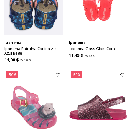
Ipanema
Ipanema
Ipanema Patrulha Canina Azul
Ipanema Class Glam Coral
Azul Bege
11,45 $
28,63 $
11,00 $
27,50 $
-50%
-50%