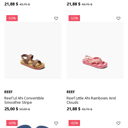
21,88 $
21,88 $
43,75 $
43,75 $
-50%
-50%
REEF
REEF
Reef Lil Ahi Convertible
Reef Little Ahi Rainbows And
Smoothie Stripe
Clouds
25,00 $
21,88 $
50,00 $
43,75 $
-60%
-60%