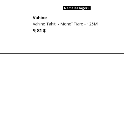
Nema na lageru
Vahine
Vahine Tahiti - Monoï Tiare - 125Ml
9,81 $
copherol, Hélianthus Annuus (sunflower) seed Oil, Parfum (Hexyl