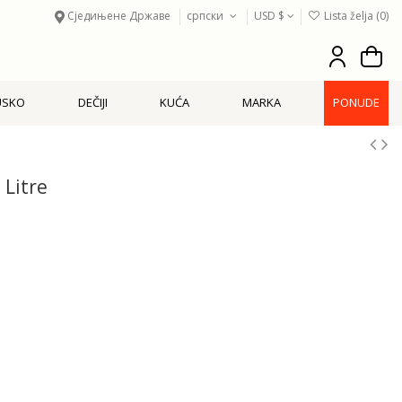
Сједињене Државе
српски
USD $
Lista želja (
0
)
USKO
DEČIJI
KUĆA
MARKA
PONUDE
 Litre