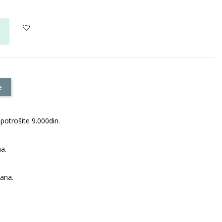
e
potrošite 9.000din.
a.
dana.