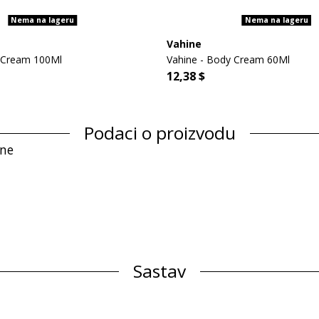
Nema na lageru
Nema na lageru
Vahine
 Cream 100Ml
Vahine - Body Cream 60Ml
12,38 $
Podaci o proizvodu
ine
Sastav
Cocos Nucifera (coconut) oil, Gardenia Tahitensis Flower Extract, To
enzo