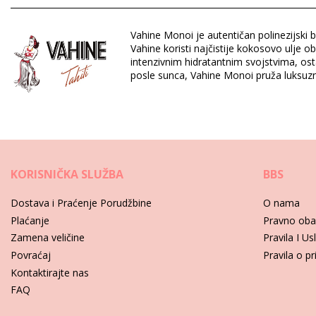
UV zaštita: SPF 6
Vahine Monoi je autentičan polinezijski b
Odsek: Unisex, Monoï ulja
Vahine koristi najčistije kokosovo ulje 
Pakovanje uključuje: 1 x Monoï ulja (Drugi pribor koji nije uklj
intenzivnim hidratantnim svojstvima, ost
HS CODE: 330499
posle sunca, Vahine Monoi pruža luksuzn
SKU: 198206
EAN: Veličina unikatna (7899650001962)
Referenca dobavljača: P01VTT
Težina: 1200g / 2.64lb / 42.33oz
Retuširane fotografije
KORISNIČKA SLUŽBA
BBS
Uputstva za negu za: Vahine Vahine Monoi Tiare 1 L
Dostava i Praćenje Porudžbine
O nama
Plaćanje
Pravno oba
Zamena veličine
Pravila I Us
Povraćaj
Pravila o pr
Kontaktirajte nas
FAQ