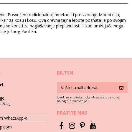
e žene. Posvećen tradicionalnoj umetnosti proizvodnje Monoi ulja,
liksir za kožu i kosu. Ova drevna tajna lepote poznata je po svojim
da se koristi za naglašavanje preplanulosti ili kao umirujuća nega
je Južnog Pacifika.
S
BILTEN
rl
Uvek se možete odjaviti sa stanice moj
ge,
nalog / informacije.
u-Var,
PRATITE NAS
tem WhatsApp-a
hop.com