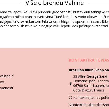
Više o brendu Vahine
Informacije o proizvodu
rend za lepotu koji slavi prirodnu gracioznost i blistav duh tahitijsk
obogaćeno ručno branim cvetovima Tiaré kako bi stvorio obnavljajući e
učen)
avljajući telo svilenkastom teksturom i blagim tropskim mirisom. Bilo 
o senzorno iskustvo koje neguje vašu lepotu dok poštuje svete tradici
Uputstva za pranje i negu
KONTAKTIRAJTE NA
itre
Brazilian Bikini Shop Sa
veštenje
33 Allée George Sand
Domaine Jade, 1er éta
lovi
06700 Saint-Laurent-d
ivatnosti
Cote D'azur, France
Kontaktirajte nas pu
info@brazilianbikinis