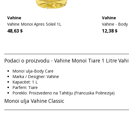
Vahine
Vahine
Vahine Monoi Apres Soleil 1L
Vahine - Body
48,63 $
12,38 $
Podaci o proizvodu - Vahine Monoi Tiare 1 Litre Vah
Monoï ulja-Body Care
Marka / Designer: Vahine
Kapacitet: 1 L
Parfem: Tiare
Poreklo: Proizvedeno na Tahitiju (Francuska Polinezija)
Monoï ulja Vahine Classic
Sastav: Monoi 98 % de Monoï de Tahiti Appellation d'Origine. 
Cinnamal*, Linalool*, Benzyl Salicylate*, Geraniol*, Benzyl B