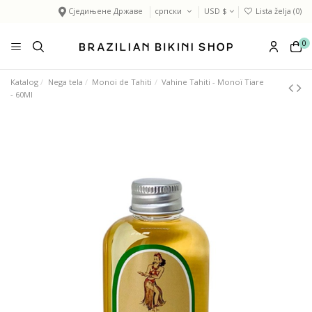
Сједињене Државе
српски
USD $
Lista želja (
0
)
0
Katalog
Nega tela
Monoi de Tahiti
Vahine Tahiti - Monoï Tiare
- 60Ml