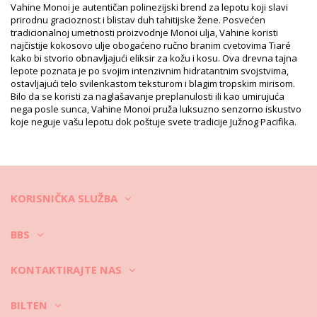
Referenca dobavljača: MB60VTT
Vahine Monoi je autentičan polinezijski brend za lepotu koji slavi
Težina: 60g / 0.13lb / 2.12oz
prirodnu gracioznost i blistav duh tahitijske žene. Posvećen
Retuširane fotografije
tradicionalnoj umetnosti proizvodnje Monoi ulja, Vahine koristi
najčistije kokosovo ulje obogaćeno ručno branim cvetovima Tiaré
Uputstva za pranje i negu
kako bi stvorio obnavljajući eliksir za kožu i kosu. Ova drevna tajna
Uputstva za negu za: Vahine Vahine Tahiti - Monoï
lepote poznata je po svojim intenzivnim hidratantnim svojstvima,
Tiare - 60Ml
ostavljajući telo svilenkastom teksturom i blagim tropskim mirisom.
Bilo da se koristi za naglašavanje preplanulosti ili kao umirujuća
nega posle sunca, Vahine Monoi pruža luksuzno senzorno iskustvo
koje neguje vašu lepotu dok poštuje svete tradicije Južnog Pacifika.
KORISNIČKA SLUŽBA
BBS
KONTAKTIRAJTE NAS
BILTEN