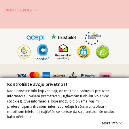
PRATITE NAS
Kontrolišite svoju privatnost
Kada posetite bilo koji veb sajt, on može da sačuva ili preuzme
informacije u vašem pretraživaču, uglavnom u obliku 'kolačića'
(cookies). Ove informacije, koje mogu biti o vama, vašim
preferencijama ili vašem internet uređaju (računaru, tabletu ili
Sve cene uključuju PDV · Broj PDV-a FR36509778270 · Sva prava
mobilnom telefonu), najčešće se koriste da sajt funkcioniše onako
zadržana ©2023 Brazilian Bikini Shop
kako očekujete.
Site protected by reCAPTCHA.
Privacy
-
Terms
More info
U korpu
Kontrolišite svoju privatnost