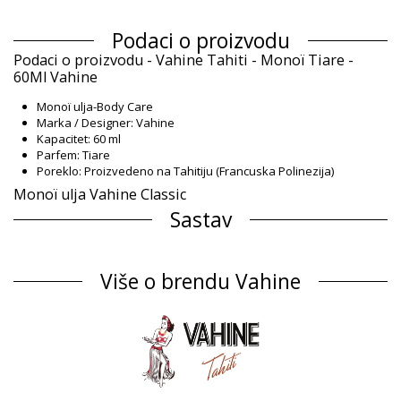
Podaci o proizvodu
Podaci o proizvodu - Vahine Tahiti - Monoï Tiare -
60Ml Vahine
Monoï ulja-Body Care
Marka / Designer: Vahine
Kapacitet: 60 ml
Parfem: Tiare
Poreklo: Proizvedeno na Tahitiju (Francuska Polinezija)
Monoï ulja Vahine Classic
Sastav
Sastav: 99% Monoi de Tahiti, Designation of Origin (Appellation
of Origin). Contains neither colourants nor sunscreen
Više o brendu Vahine
Informacije o proizvodu
Odsek: Unisex, Monoï ulja
Pakovanje uključuje: 1 x Monoï ulja (Drugi pribor koji nije
uključen)
HS CODE: 330499
SKU: 198204
EAN: Veličina unikatna (3342410460034)