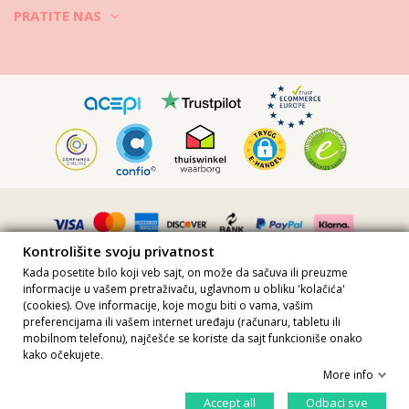
PRATITE NAS
Kontrolišite svoju privatnost
Kada posetite bilo koji veb sajt, on može da sačuva ili preuzme
informacije u vašem pretraživaču, uglavnom u obliku 'kolačića'
(cookies). Ove informacije, koje mogu biti o vama, vašim
preferencijama ili vašem internet uređaju (računaru, tabletu ili
Sve cene uključuju PDV · Broj PDV-a FR36509778270 · Sva prava
mobilnom telefonu), najčešće se koriste da sajt funkcioniše onako
zadržana ©2023 Brazilian Bikini Shop
kako očekujete.
Site protected by reCAPTCHA.
Privacy
-
Terms
More info
U korpu
Kontrolišite svoju privatnost
Accept all
Odbaci sve