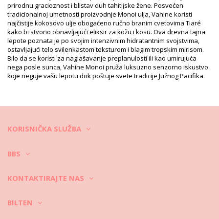
Uputstva za pranje i negu
prirodnu gracioznost i blistav duh tahitijske žene. Posvećen
Uputstva za negu za: Vahine Pack Monoi Tiare
tradicionalnoj umetnosti proizvodnje Monoi ulja, Vahine koristi
najčistije kokosovo ulje obogaćeno ručno branim cvetovima Tiaré
kako bi stvorio obnavljajući eliksir za kožu i kosu. Ova drevna tajna
lepote poznata je po svojim intenzivnim hidratantnim svojstvima,
ostavljajući telo svilenkastom teksturom i blagim tropskim mirisom.
Bilo da se koristi za naglašavanje preplanulosti ili kao umirujuća
nega posle sunca, Vahine Monoi pruža luksuzno senzorno iskustvo
koje neguje vašu lepotu dok poštuje svete tradicije Južnog Pacifika.
KORISNIČKA SLUŽBA
BBS
KONTAKTIRAJTE NAS
BILTEN