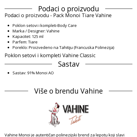
Podaci o proizvodu
Podaci o proizvodu - Pack Monoi Tiare Vahine
Poklon setovi i kompleti-Body Care
Marka / Designer: Vahine
Kapacitet: 125 ml
Parfem: Tiare
Poreklo: Proizvedeno na Tahitiju (Francuska Polinezija)
Poklon setovi i kompleti Vahine Classic
Sastav
Sastav: 91% Monoi AO
Informacije o proizvodu
Više o brendu Vahine
Odsek: Unisex, Poklon setovi i kompleti
Pakovanje uključuje: 1 x Poklon setovi i kompleti (Drugi pribor
koji nije uključen)
HS CODE: 330499
SKU: 198204
EAN: Veličina unikatna (7899650001771)
Težina: 130g / 0.29lb / 4.59oz
Retuširane fotografije
Vahine Monoi je autentičan polinezijski brend za lepotu koji slavi