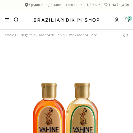
Сједињене Државе
српски
USD $
Lista želja (
0
)
0
Katalog
Nega tela
Monoi de Tahiti
Pack Monoi Tiare