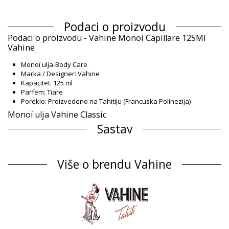
Podaci o proizvodu
Podaci o proizvodu - Vahine Monoi Capillare 125Ml
Vahine
Monoï ulja-Body Care
Marka / Designer: Vahine
Kapacitet: 125 ml
Parfem: Tiare
Poreklo: Proizvedeno na Tahitiju (Francuska Polinezija)
Monoï ulja Vahine Classic
Sastav
Sastav: 98% Monoi de Tahiti, Designation of Origin (Appellation
of Origin). Contains neither colourants nor sunscreen
Više o brendu Vahine
Informacije o proizvodu
Odsek: Unisex, Monoï ulja
Pakovanje uključuje: 1 x Monoï ulja (Drugi pribor koji nije
uključen)
HS CODE: 330499
SKU: 2300000023
EAN: Veličina unikatna (3770033200377)