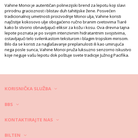
Težina: 130g / 0.29lb / 4.59oz
Vahine Monoi je autentičan polinezijski brend za lepotu koji slavi
Retuširane fotografije
prirodnu gracioznost i blistav duh tahitijske žene. Posvećen
tradicionalnoj umetnosti proizvodnje Monoi ulja, Vahine koristi
Uputstva za pranje i negu
najčistije kokosovo ulje obogaćeno ručno branim cvetovima Tiaré
Uputstva za negu za: Vahine Vahine Monoi Capillare
kako bi stvorio obnavljajući eliksir za kožu i kosu. Ova drevna tajna
125Ml
lepote poznata je po svojim intenzivnim hidratantnim svojstvima,
ostavljajući telo svilenkastom teksturom i blagim tropskim mirisom.
Bilo da se koristi za naglašavanje preplanulosti ili kao umirujuća
nega posle sunca, Vahine Monoi pruža luksuzno senzorno iskustvo
koje neguje vašu lepotu dok poštuje svete tradicije Južnog Pacifika.
KORISNIČKA SLUŽBA
BBS
KONTAKTIRAJTE NAS
BILTEN