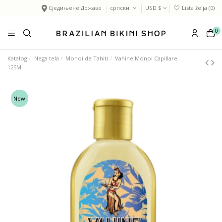
Сједињене Државе
српски
USD $
Lista želja (
0
)
0
Katalog
Nega tela
Monoi de Tahiti
Vahine Monoi Capillare
125Ml
New