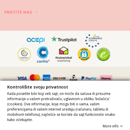
PRATITE NAS
Kontrolišite svoju privatnost
Kada posetite bilo koji veb sajt, on može da sačuva ili preuzme
informacije u vašem pretraživaču, uglavnom u obliku 'kolačića'
(cookies). Ove informacije, koje mogu biti o vama, vašim
preferencijama ili vašem internet uređaju (računaru, tabletu ili
Sve cene uključuju PDV · Broj PDV-a FR36509778270 · Sva prava
mobilnom telefonu), najčešće se koriste da sajt funkcioniše onako
zadržana ©2023 Brazilian Bikini Shop
kako očekujete.
Site protected by reCAPTCHA.
Privacy
-
Terms
More info
U korpu