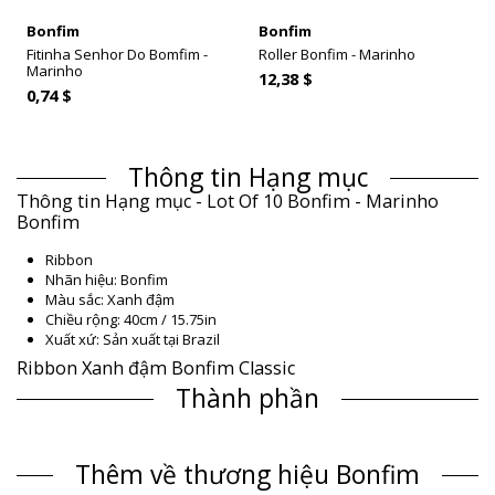
Bonfim
Bonfim
Fitinha Senhor Do Bomfim -
Roller Bonfim - Marinho
Marinho
12,38 $
0,74 $
Thông tin Hạng mục
Thông tin Hạng mục - Lot Of 10 Bonfim - Marinho
Bonfim
Ribbon
Nhãn hiệu: Bonfim
Màu sắc: Xanh đậm
Chiều rộng: 40cm / 15.75in
Xuất xứ: Sản xuất tại Brazil
Ribbon Xanh đậm Bonfim Classic
Thành phần
Thành phần: 100% Polyester
Thông tin sản phẩm
Thêm về thương hiệu Bonfim
Bộ phận: Unisex, Ribbon