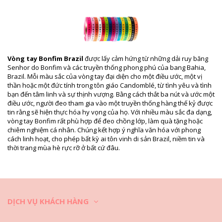
Gói hàng bao gồm: 1 x Ribbon (Các phụ kiện khác không đi kèm)
HS CODE: 5806.32.1070
SKU: 19550000072
EAN: Kích thước duy nhất (7899818109929)
Thông tin tham khảo về nhà cung cấp: LOT OF H-09-MARINHO
Trọng lượng: 10g / 0.02lb / 0.35oz
Vòng tay Bonfim Brazil
được lấy cảm hứng từ những dải ruy băng
Hình ảnh đã qua chỉnh sửa
Senhor do Bonfim và các truyền thống phong phú của bang Bahia,
Hướng dẫn giặt & bảo quản
Brazil. Mỗi màu sắc của vòng tay đại diện cho một điều ước, một vị
thần hoặc một đức tính trong tôn giáo Candomblé, từ tình yêu và tình
Hướng dẫn bảo quản dành cho: Bonfim Lot Of 10
bạn đến tâm linh và sự thịnh vượng. Bằng cách thắt ba nút và ước một
Bonfim - Marinho
điều ước, người đeo tham gia vào một truyền thống hàng thế kỷ được
Trước khi bơi hãy tháo trang sức ra và cho vào hộp đựng.
tin rằng sẽ hiện thực hóa hy vọng của họ. Với nhiều màu sắc đa dạng,
vòng tay Bonfim rất phù hợp để đeo chồng lớp, làm quà tặng hoặc
Dùng mảnh vải ẩm, mềm và sạch để lau lại trang sức sau mỗi lần đeo.
chiêm nghiệm cá nhân. Chúng kết hợp ý nghĩa văn hóa với phong
cách linh hoạt, cho phép bất kỳ ai tôn vinh di sản Brazil, niềm tin và
Bảo quản trang sức trong hộp có nhiều ngăn riêng biệt, tốt nhất nên
thời trang mùa hè rực rỡ ở bất cứ đâu.
sử dụng hộp có lót vải.
Video
Mở video Ribbon Lot Of 10 Bonfim - Marinho Bonfim
DỊCH VỤ KHÁCH HÀNG