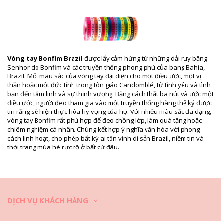
Gói hàng bao gồm: 1 x Ribbon (Các phụ kiện khác không đi kèm)
HS CODE: 5806.32.1070
SKU: 19550000072
EAN: Kích thước duy nhất (7899818109899)
Thông tin tham khảo về nhà cung cấp: LOT OF H-03-AMARELO
CANARIO
Vòng tay Bonfim Brazil
được lấy cảm hứng từ những dải ruy băng
Trọng lượng: 10g / 0.02lb / 0.35oz
Senhor do Bonfim và các truyền thống phong phú của bang Bahia,
Hình ảnh đã qua chỉnh sửa
Brazil. Mỗi màu sắc của vòng tay đại diện cho một điều ước, một vị
Hướng dẫn giặt & bảo quản
thần hoặc một đức tính trong tôn giáo Candomblé, từ tình yêu và tình
bạn đến tâm linh và sự thịnh vượng. Bằng cách thắt ba nút và ước một
Hướng dẫn bảo quản dành cho: Bonfim Lot Of 10
điều ước, người đeo tham gia vào một truyền thống hàng thế kỷ được
Bonfim - Canario
tin rằng sẽ hiện thực hóa hy vọng của họ. Với nhiều màu sắc đa dạng,
Trước khi bơi hãy tháo trang sức ra và cho vào hộp đựng.
vòng tay Bonfim rất phù hợp để đeo chồng lớp, làm quà tặng hoặc
chiêm nghiệm cá nhân. Chúng kết hợp ý nghĩa văn hóa với phong
Dùng mảnh vải ẩm, mềm và sạch để lau lại trang sức sau mỗi lần đeo.
cách linh hoạt, cho phép bất kỳ ai tôn vinh di sản Brazil, niềm tin và
thời trang mùa hè rực rỡ ở bất cứ đâu.
Bảo quản trang sức trong hộp có nhiều ngăn riêng biệt, tốt nhất nên
sử dụng hộp có lót vải.
Video
Mở video Ribbon Lot Of 10 Bonfim - Canario Bonfim
DỊCH VỤ KHÁCH HÀNG