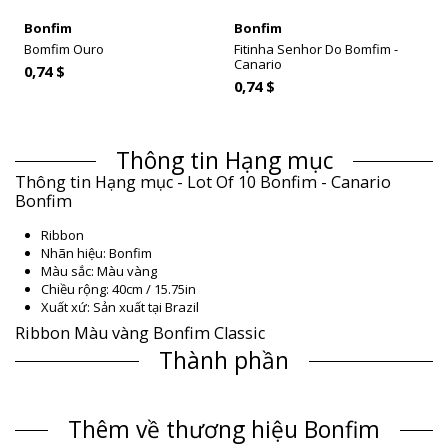
Bonfim
Bonfim
Bomfim Ouro
Fitinha Senhor Do Bomfim -
Canario
0,74 $
0,74 $
Thông tin Hạng mục
Thông tin Hạng mục - Lot Of 10 Bonfim - Canario
Bonfim
Ribbon
Nhãn hiệu: Bonfim
Màu sắc: Màu vàng
Chiều rộng: 40cm / 15.75in
Xuất xứ: Sản xuất tại Brazil
Ribbon Màu vàng Bonfim Classic
Thành phần
Thành phần: 100% Polyester
Thông tin sản phẩm
Thêm về thương hiệu Bonfim
Bộ phận: Unisex, Ribbon