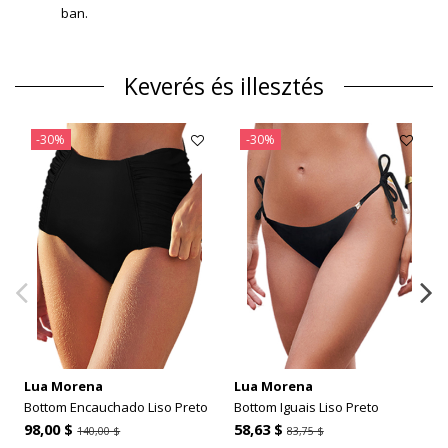
ban.
Keverés és illesztés
-30%
-30%
Lua Morena
Lua Morena
Bottom Encauchado Liso Preto
Bottom Iguais Liso Preto
98,00 $
58,63 $
140,00 $
83,75 $