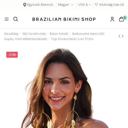
Egyesült Államok
Magyar
USD $
Kívánság lista (
0
)
0
Kezdőlap
Női fürdőruhák
Bikini felsők
Balkonette bikini (fél
kupás, mell alátámasztással)
Top Encauchado Liso Preto
-30%