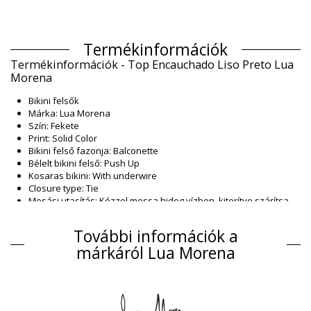
Termékinformációk
Termékinformációk - Top Encauchado Liso Preto Lua
Morena
Bikini felsők
Márka: Lua Morena
Szín: Fekete
Print: Solid Color
Bikini felső fazonja: Balconette
Bélelt bikini felső: Push Up
Kosaras bikini: With underwire
Closure type: Tie
Mosási utasítás: Kézzel mossa hideg vízben, kiterítve szárítsa
Closure type: Tie
Origin: Brazíliában készült
További információk a
Bikini felsők Fekete Lua Morena
márkáról Lua Morena
Kompozíció
Kompozíció: 83% Polyamide, 17% Elastane
Lining: 88% Polyamide, 12% Elastane