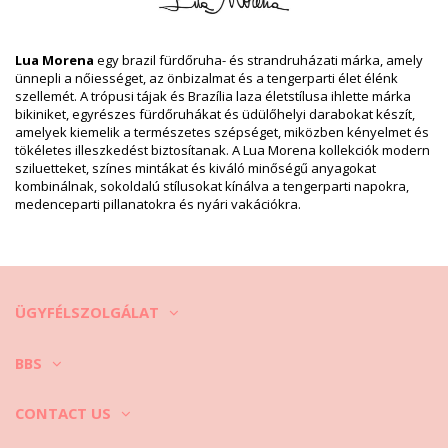
Termék információ
Osztály: Nő, Bikini felsők
Csomag tartalma: 1 x Bikini felsők (Egyéb felszereléseket nem
Lua Morena
egy brazil fürdőruha- és strandruházati márka, amely
tartalmaz)
ünnepli a nőiességet, az önbizalmat és a tengerparti élet élénk
HS CODE: 6112.41.0010
szellemét. A trópusi tájak és Brazília laza életstílusa ihlette márka
SKU: 1981123289
bikiniket, egyrészes fürdőruhákat és üdülőhelyi darabokat készít,
EAN: XS (7899818621919), S (7899818621926), M (7899670732846),
amelyek kiemelik a természetes szépséget, miközben kényelmet és
L (7899670732853), XL (7899670732860), XXL (7899670732877)
tökéletes illeszkedést biztosítanak. A Lua Morena kollekciók modern
Szállító hivatkozása: 13751002
sziluetteket, színes mintákat és kiváló minőségű anyagokat
Súly: 55g / 0.12lb / 1.94oz
kombinálnak, sokoldalú stílusokat kínálva a tengerparti napokra,
Retusált képek
medenceparti pillanatokra és nyári vakációkra.
Mosási & ápolási utasítások
Ápolási utasítások a: Lua Morena Top Encauchado Liso
Preto
Szeretné élvezni az új bikinijét néhány szezonon keresztül? Ha igen,
meg kell tanulnia annak helyes ápolását. A jó minőségű anyag
ÜGYFÉLSZOLGÁLAT
fontos, ha több mint egy nyáron keresztül szeretné élvezni a
bikinijét, de hogyan lehet ezt elérni?
BBS
Először is: kerülje a kemény felületeket. Amikor le akar ülni vagy
feküdni - mindig használjon törölközőt. Egyenes kontakt a felszínnel,
CONTACT US
mint pl betonnal (pl. medence széle) vagy fával (szilánkok)
károsíthatják a fürdőruhája puha anyagát.