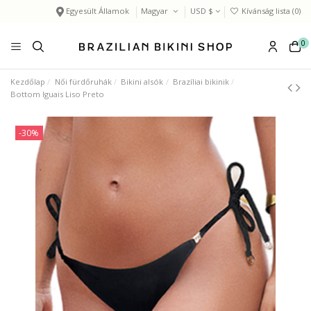
Egyesült Államok
Magyar
USD $
Kívánság lista (
0
)
0
Kezdőlap
Női fürdőruhák
Bikini alsók
Brazíliai bikinik
Bottom Iguais Liso Preto
-30%