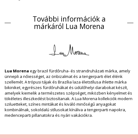
Bikini alsók Fekete Lua Morena
Kompozíció
További információk a
Kompozíció: 83% Polyamide, 17% Elastane
márkáról Lua Morena
Lining: 88% Polyamide, 12% Elastane
Termék információ
Osztály: Nő, Bikini alsók
Csomag tartalma: 1 x Bikini alsók (Egyéb felszereléseket nem
tartalmaz)
HS CODE: 6112.41.0010
SKU: 1981123021
Lua Morena
egy brazil fürdőruha- és strandruházati márka, amely
EAN: XS (7899818609184), S (7899670733119), M (7899670733126),
ünnepli a nőiességet, az önbizalmat és a tengerparti élet élénk
L (7899670733133), XL (7899670755838)
szellemét. A trópusi tájak és Brazília laza életstílusa ihlette márka
Szállító hivatkozása: 20151002
bikiniket, egyrészes fürdőruhákat és üdülőhelyi darabokat készít,
Súly: 45g / 0.1lb / 1.59oz
amelyek kiemelik a természetes szépséget, miközben kényelmet és
Retusált képek
tökéletes illeszkedést biztosítanak. A Lua Morena kollekciók modern
Mosási & ápolási utasítások
sziluetteket, színes mintákat és kiváló minőségű anyagokat
kombinálnak, sokoldalú stílusokat kínálva a tengerparti napokra,
Ápolási utasítások a: Lua Morena Bottom Iguais Liso
medenceparti pillanatokra és nyári vakációkra.
Preto
Szeretné élvezni az új bikinijét néhány szezonon keresztül? Ha igen,
meg kell tanulnia annak helyes ápolását. A jó minőségű anyag
fontos, ha több mint egy nyáron keresztül szeretné élvezni a