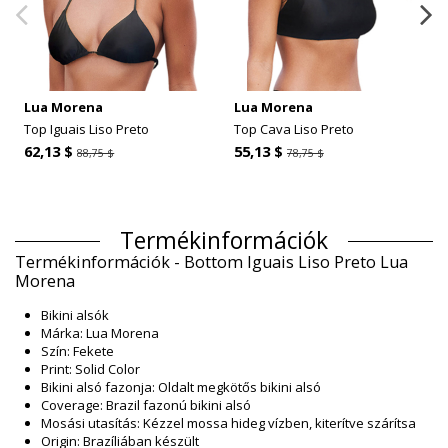
Lua Morena
Lua Morena
Top Iguais Liso Preto
Top Cava Liso Preto
62,13 $
55,13 $
88,75 $
78,75 $
Termékinformációk
Termékinformációk - Bottom Iguais Liso Preto Lua
Morena
Bikini alsók
Márka: Lua Morena
Szín: Fekete
Print: Solid Color
Bikini alsó fazonja: Oldalt megkötős bikini alsó
Coverage: Brazil fazonú bikini alsó
Mosási utasítás: Kézzel mossa hideg vízben, kiterítve szárítsa
Origin: Brazíliában készült