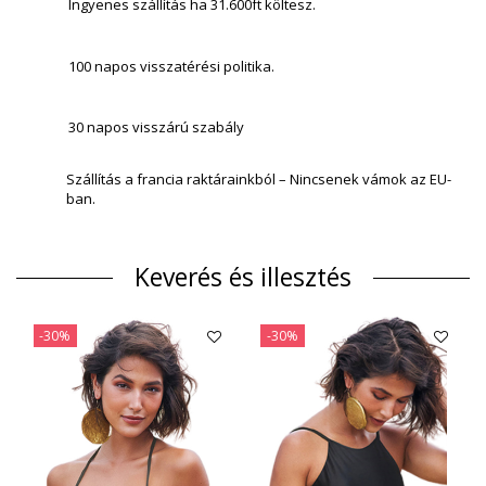
Ingyenes szállítás ha 31.600ft költesz.
100 napos visszatérési politika.
30 napos visszárú szabály
Szállítás a francia raktárainkból – Nincsenek vámok az EU-
ban.
Keverés és illesztés
-30%
-30%