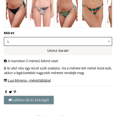
Méret
Utolsó darab!
A manöken S méretű bikinit visel.
Az alsó rész egy kicsit szűk szabású. Ha a mérete két méret közé esik,
akkor a legközelebbi nagyobb méretet rendelje meg.
Lua Morena - mérettáblázat
Szállítási idő és költségek