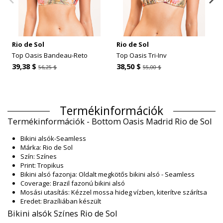
Rio de Sol
Rio de Sol
Top Oasis Bandeau-Reto
Top Oasis Tri-Inv
39,38 $
38,50 $
56,25 $
55,00 $
Termékinformációk
Termékinformációk - Bottom Oasis Madrid Rio de Sol
Bikini alsók-Seamless
Márka: Rio de Sol
Szín: Színes
Print: Tropikus
Bikini alsó fazonja: Oldalt megkötős bikini alsó - Seamless
Coverage: Brazil fazonú bikini alsó
Mosási utasítás: Kézzel mossa hideg vízben, kiterítve szárítsa
Eredet: Brazíliában készült
Bikini alsók Színes Rio de Sol