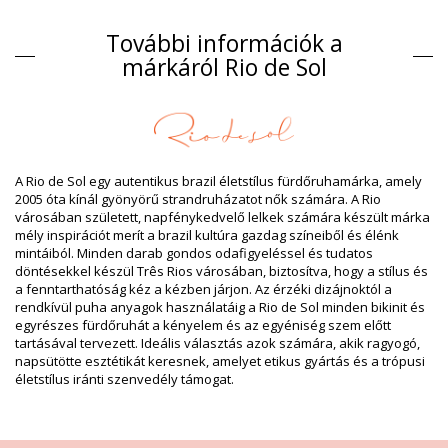
Kompozíció
További információk a
Kompozíció: 84% Polyamide, 16% Elastane - OEKO-TEX -
Chlorine Resistant
márkáról Rio de Sol
Bélés: 84% Biodegradable Nylon (AMNI SOUL ECO), 16%
Spandex (LYCRA) - OEKO-TEX - Chlorine Resistant
UV-védelem: UPF 50+
Termék információ
Osztály: Nő, Bikini alsók
A Rio de Sol egy autentikus brazil életstílus fürdőruhamárka, amely
Csomag tartalma: 1 x Bikini alsók (Egyéb felszereléseket nem
2005 óta kínál gyönyörű strandruházatot nők számára. A Rio
tartalmaz)
városában született, napfénykedvelő lelkek számára készült márka
HS CODE: 6112.41.0010
mély inspirációt merít a brazil kultúra gazdag színeiből és élénk
SKU: 1981121383
mintáiból. Minden darab gondos odafigyeléssel és tudatos
EAN: XS (7899810304353), S (7899810304360), M (7899810304377),
döntésekkel készül Três Rios városában, biztosítva, hogy a stílus és
L (7899810304384), XL (7899810304391)
a fenntarthatóság kéz a kézben járjon. Az érzéki dizájnoktól a
Súly: 45g / 0.1lb / 1.59oz
rendkívül puha anyagok használatáig a Rio de Sol minden bikinit és
A nyomtatás nem pontos és változhat a vágás szerint
egyrészes fürdőruhát a kényelem és az egyéniség szem előtt
Retusált képek
tartásával tervezett. Ideális választás azok számára, akik ragyogó,
Mosási & ápolási utasítások
napsütötte esztétikát keresnek, amelyet etikus gyártás és a trópusi
Ápolási utasítások a: Rio de Sol Bottom Oasis Madrid
életstílus iránti szenvedély támogat.
Szeretné élvezni az új bikinijét néhány szezonon keresztül? Ha igen,
meg kell tanulnia annak helyes ápolását. A jó minőségű anyag
fontos, ha több mint egy nyáron keresztül szeretné élvezni a