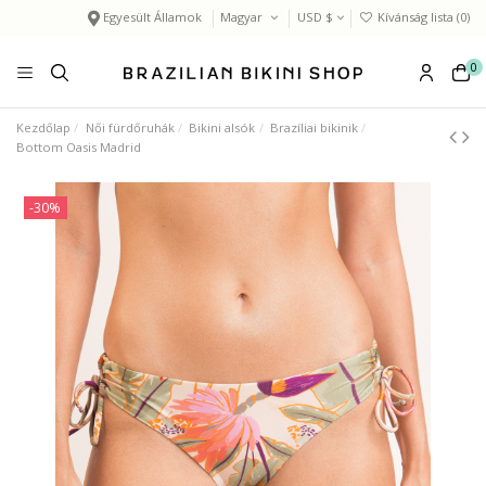
Egyesült Államok
Magyar
USD $
Kívánság lista (
0
)
0
Kezdőlap
Női fürdőruhák
Bikini alsók
Brazíliai bikinik
Bottom Oasis Madrid
-30%