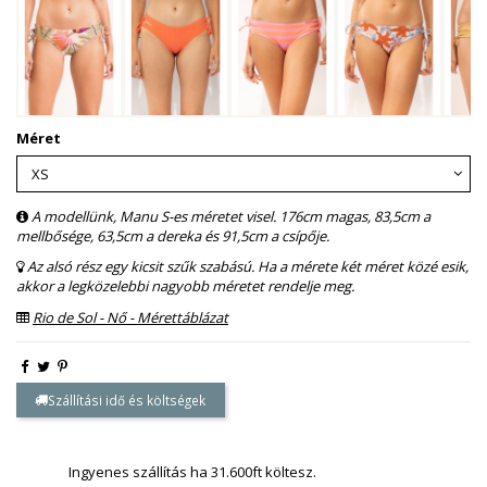
Méret
A modellünk, Manu S-es méretet visel. 176cm magas, 83,5cm a
mellbősége, 63,5cm a dereka és 91,5cm a csípője.
Az alsó rész egy kicsit szűk szabású. Ha a mérete két méret közé esik,
akkor a legközelebbi nagyobb méretet rendelje meg.
Rio de Sol - Nő - Mérettáblázat
Szállítási idő és költségek
Ingyenes szállítás ha 31.600ft költesz.