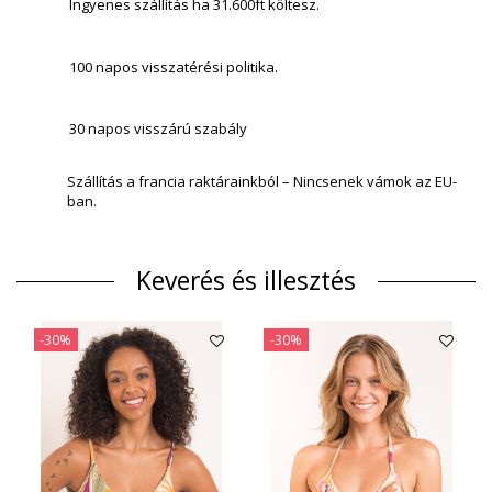
Ingyenes szállítás ha 31.600ft költesz.
100 napos visszatérési politika.
30 napos visszárú szabály
Szállítás a francia raktárainkból – Nincsenek vámok az EU-
ban.
Keverés és illesztés
-30%
-30%