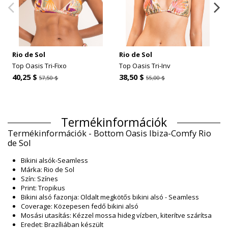
Rio de Sol
Rio de Sol
Top Oasis Tri-Fixo
Top Oasis Tri-Inv
40,25 $
38,50 $
57,50 $
55,00 $
Termékinformációk
Termékinformációk - Bottom Oasis Ibiza-Comfy Rio
de Sol
Bikini alsók-Seamless
Márka: Rio de Sol
Szín: Színes
Print: Tropikus
Bikini alsó fazonja: Oldalt megkötős bikini alsó - Seamless
Coverage: Közepesen fedő bikini alsó
Mosási utasítás: Kézzel mossa hideg vízben, kiterítve szárítsa
Eredet: Brazíliában készült