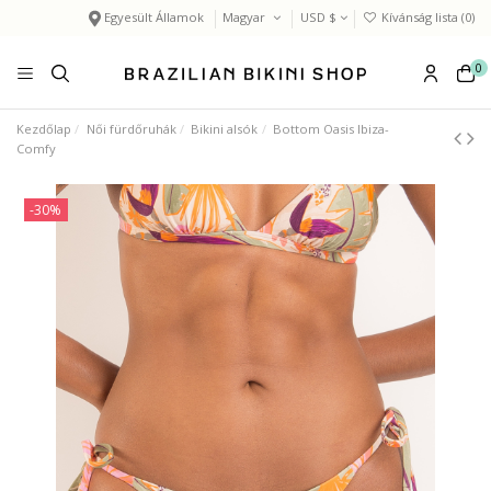
Egyesült Államok
Magyar
USD $
Kívánság lista (
0
)
0
Kezdőlap
Női fürdőruhák
Bikini alsók
Bottom Oasis Ibiza-
Comfy
-30%