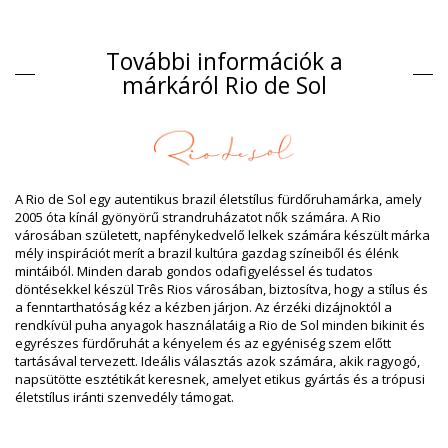
Bikini alsók Színes Rio de Sol
Kompozíció
További információk a
Kompozíció: 84% Biodegradable Nylon (AMNI SOUL ECO), 16%
márkáról Rio de Sol
Spandex (LYCRA) - OEKO-TEX - Chlorine Resistant
Bélés: 84% Biodegradable Nylon (AMNI SOUL ECO), 16%
Spandex (LYCRA) - OEKO-TEX - Chlorine Resistant
UV-védelem: UPF 50+
Termék információ
A Rio de Sol egy autentikus brazil életstílus fürdőruhamárka, amely
Osztály: Nő, Bikini alsók
2005 óta kínál gyönyörű strandruházatot nők számára. A Rio
Csomag tartalma: 1 x Bikini alsók (Egyéb felszereléseket nem
városában született, napfénykedvelő lelkek számára készült márka
tartalmaz)
mély inspirációt merít a brazil kultúra gazdag színeiből és élénk
HS CODE: 6112.41.0010
mintáiból. Minden darab gondos odafigyeléssel és tudatos
SKU: 1981121378
döntésekkel készül Três Rios városában, biztosítva, hogy a stílus és
EAN: XS (7899810304100), S (7899810304117), M (7899810304124),
a fenntarthatóság kéz a kézben járjon. Az érzéki dizájnoktól a
L (7899810304131), XL (7899810304148)
rendkívül puha anyagok használatáig a Rio de Sol minden bikinit és
Súly: 45g / 0.1lb / 1.59oz
egyrészes fürdőruhát a kényelem és az egyéniség szem előtt
A nyomtatás nem pontos és változhat a vágás szerint
tartásával tervezett. Ideális választás azok számára, akik ragyogó,
Retusált képek
napsütötte esztétikát keresnek, amelyet etikus gyártás és a trópusi
Mosási & ápolási utasítások
életstílus iránti szenvedély támogat.
Ápolási utasítások a: Rio de Sol Bottom Oasis Ibiza-
Comfy