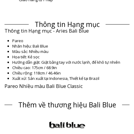
Thông tin Hạng mục
Thông tin Hạng mục - Aries Bali Blue
Pareo
Nhãn hiệu: Bali Blue
Màu sắc: Nhiều màu
Họa tiết: Kẻ sọc
Hướng dẫn giặt: Giặt bằng tay với nước lạnh, để khô tự nhiên
Chiều cao: 175cm / 68.9in
Chiều rộng: 118cm / 46.46in
Xuất xứ: Sản xuất tại Indonesia, Thiết kế tại Brazil
Pareo Nhiều màu Bali Blue Classic
Thành phần
Thêm về thương hiệu Bali Blue
Thành phần: 100% Rayon (Canga)
Thông tin sản phẩm
Bộ phận: Unisex, Pareo
Gói hàng bao gồm: 1 x Pareo (Các phụ kiện khác không đi kèm)
HS CODE: 621430