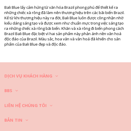
SKU: 198300250
Bali Blue lấy cảm hứng từ văn hóa Brazil phong phú để thiết kế ra
EAN: Kích thước duy nhất (7899818639730)
những chiếc xà rông đã làm nên thương hiệu trên các bãi biển Brazil.
Trọng lượng: 220g / 0.48lb / 7.76oz
Kể từ khi thương hiệu này ra đời, Bali Blue luôn được công nhận nhờ
Họa tiết in có thể không giống hệt mẫu và thay đổi theo kiểu cắt
kiểu dáng sáng tạo và được xem như chuẩn mực trong việc sáng tạo
Hình ảnh đã qua chỉnh sửa
ra những chiếc xà rông bãi biển. Khăn và xà rông đi biển phong cách
Hướng dẫn giặt & bảo quản
Brazil Bali Blue đặc biệt vì hai sản phẩm này phản ánh nền văn hoá
Hướng dẫn bảo quản dành cho: Bali Blue Aries
độc đáo của Brazil. Màu sắc, hoa văn và văn hoá đã khiến cho sản
phẩm của Bali Blue đẹp và độc đáo.
Mẹo bảo quản quần áo đi biển
Những lúc dạo biển, bạn không chỉ chọn cho mình bikini hay áo tắm
mà kèm theo đó có thể là đầm, váy, áo dáng dài hay quần short v.v...
Vậy làm thế nào để giữ chúng luôn sạch sẽ và chuẩn form dáng?
DỊCH VỤ KHÁCH HÀNG
1. Hãy luôn giũ sạch cát. Tại bãi biển, giũ áo thật kỹ. Tại nhà, bạn thậm
BBS
chí có thể dùng máy hút bụi để hút sạch số cát còn đọng lại. Bạn cũng
có thể chọn cách ngâm áo vào chậu nước ấm để các sợi vải giãn ra và
cát theo đó rơi ra ngoài.
LIÊN HỆ CHÚNG TÔI
2. Đừng bao giờ để quần áo đi biển ẩm ướt bị cuộn lại trong thời gian
BẢN TIN
dài. Tại sao? Như thế có thể sẽ làm hỏng các hình in hoặc các họa tiết
rực rỡ trên áo.