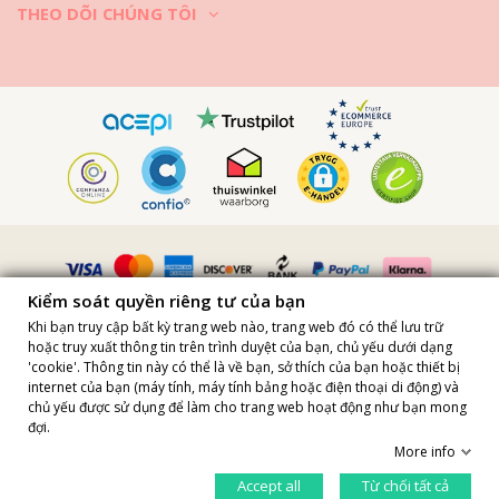
THEO DÕI CHÚNG TÔI
3. Đối với các vết bẩn: Tùy từng loại vết bẩn mà chọn cách xử lý phù
hợp, nhưng hãy tránh dùng các chất giặt tẩy mạnh cũng như các sản
phẩm tẩy trắng.
4. Luôn tuân theo các chỉ dẫn về việc giặt tẩy trên mác áo. Tùy vào
từng chất liệu vải và phương pháp nhuộm mà áo quần cần được giặt ở
nhiệt độ khác nhau, cũng như cần được giặt bằng hay bằng máy.
5. Không phơi trực tiếp dưới ánh sáng mặt trời để tránh quần áo bị
phai màu.
Kiểm soát quyền riêng tư của bạn
Khi bạn truy cập bất kỳ trang web nào, trang web đó có thể lưu trữ
6. Ủi áo theo chỉ dẫn trên mác.
hoặc truy xuất thông tin trên trình duyệt của bạn, chủ yếu dưới dạng
'cookie'. Thông tin này có thể là về bạn, sở thích của bạn hoặc thiết bị
internet của bạn (máy tính, máy tính bảng hoặc điện thoại di động) và
Tất cả giá đã bao gồm VAT · Mã số VAT FR36509778270 Copyright
Nếu bạn muốn xúng xính trong bộ áo dạo biển của mình qua nhiều
chủ yếu được sử dụng để làm cho trang web hoạt động như bạn mong
©2023 Brazilian Bikini Shop
mùa hè rực lửa thì hãy giặt và bảo quản chúng đúng cách nhé! Nhớ
đợi.
Site protected by reCAPTCHA.
Privacy
-
Terms
luôn đọc kỹ phần hướng dẫn ghi trên mác áo, vì mỗi chiếc áo quần là
More info
Add to Cart
khác nhau mà!
Kiểm soát quyền riêng tư của bạn
Accept all
Từ chối tất cả