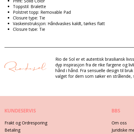
Print: Solid Color
Toppstil: Bralette
Polstret topp: Removable Pad
Closure type: Tie
Vaskeinstruksjon: Håndvaskes kaldt, tørkes flatt
Closure type: Tie
Opprinnelse: Laget i Brasil
Bikinioverdeler Svart Rio de Sol SUMMER
Rio de Sol er et autentisk brasiliansk liv
Sammensetning: 84% Biodegradable Nylon (AMNI SOUL ECO), 
dyp inspirasjon fra de rike fargene og li
Fôr: 84% Polyamide, 16% Elastane - Oeko-Tex
hånd i hånd. Fra sensuelle design til bru
UV Protection: UPF 50+
valget for dem som søker en strålende, so
Avdeling: Dame, Bikinioverdeler
Pakken inneholder: 1 x Bikinioverdeler (Annet tilbehør er ikke in
HS CODE: 6112.41.0010
SKU: 1981122621
KUNDESERVIS
BBS
EAN: XS (7899810326829), S (7899810326836), M (789981032
Vekt: 55g / 0.12lb / 1.94oz
Frakt og Ordresporing
Om oss
Retusjerte foto
Betaling
Juridiske m