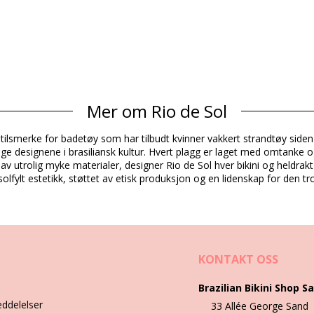
Mer om Rio de Sol
Sammensetning
sstilsmerke for badetøy som har tilbudt kvinner vakkert strandtøy siden 
16% Spandex (LYCRA) - OEKO-TEX - Chlorine Resistant
vlige designene i brasiliansk kultur. Hvert plagg er laget med omtanke o
k av utrolig myke materialer, designer Rio de Sol hver bikini og heldrak
lfylt estetikk, støttet av etisk produksjon og en lidenskap for den trop
Produkt informasjon
kludert)
KONTAKT OSS
6843), L (7899810326850), XL (7899810326867)
Brazilian Bikini Shop Sa
eddelelser
33 Allée George Sand