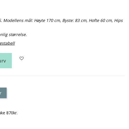
S. Modellens mål: Høyte 170 cm, Byste: 83 cm, Hofte 60 cm, Hips
nlig størrelse.
estabell
urv
r
uke 870kr.