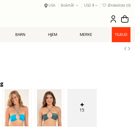
USA
Bokmål
USD $
Ønskeliste (
0
)
BARN
HJEM
MERKE
TILBUD
ig
15