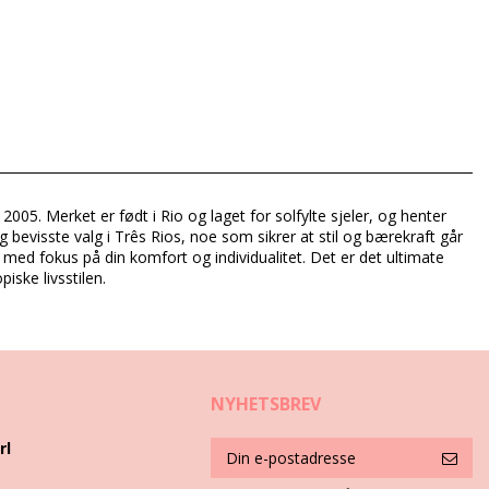
2005. Merket er født i Rio og laget for solfylte sjeler, og henter
g bevisste valg i Três Rios, noe som sikrer at stil og bærekraft går
t med fokus på din komfort og individualitet. Det er det ultimate
iske livsstilen.
NYHETSBREV
rl