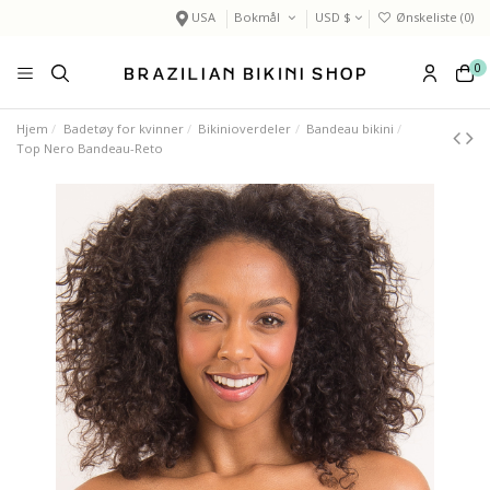
USA
Bokmål
USD $
Ønskeliste (
0
)
0
Hjem
Badetøy for kvinner
Bikinioverdeler
Bandeau bikini
Top Nero Bandeau-Reto