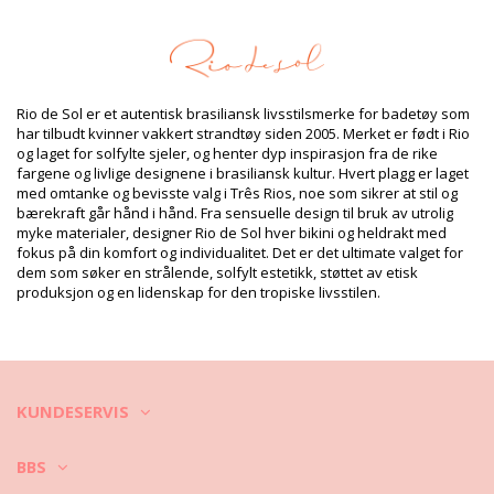
Sammensetning
Sammensetning: 84% Biodegradable Nylon (AMNI SOUL ECO),
16% Spandex (LYCRA) - OEKO-TEX - Chlorine Resistant
Fôr: 84% Biodegradable Nylon (AMNI SOUL ECO), 16% Spandex
(LYCRA) - OEKO-TEX - Chlorine Resistant
Rio de Sol er et autentisk brasiliansk livsstilsmerke for badetøy som
UV Protection: UPF 50+
har tilbudt kvinner vakkert strandtøy siden 2005. Merket er født i Rio
Produkt informasjon
og laget for solfylte sjeler, og henter dyp inspirasjon fra de rike
fargene og livlige designene i brasiliansk kultur. Hvert plagg er laget
Avdeling: Dame, Bikinioverdeler
med omtanke og bevisste valg i Três Rios, noe som sikrer at stil og
Pakken inneholder: 1 x Bikinioverdeler (Annet tilbehør er ikke
bærekraft går hånd i hånd. Fra sensuelle design til bruk av utrolig
inkludert)
myke materialer, designer Rio de Sol hver bikini og heldrakt med
HS CODE: 6112.41.0010
fokus på din komfort og individualitet. Det er det ultimate valget for
SKU: 1981121748
dem som søker en strålende, solfylt estetikk, støttet av etisk
EAN: XS (7899810320469), S (7899810320476), M (7899810320483),
produksjon og en lidenskap for den tropiske livsstilen.
L (7899810320490), XL (7899810320506)
Vekt: 55g / 0.12lb / 1.94oz
Retusjerte foto
Vask & ivaretagelses
instruksjoner
KUNDESERVIS
Ivaretagelses instrusjoner for: Rio de Sol Top Nero
Bandeau-Reto
BBS
Ønsker du å kunne nyte din nye bikini i et par sesonger? Hvis du gjør