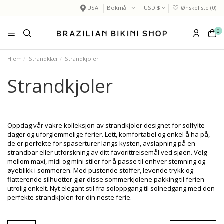
USA
Bokmål
USD $
Ønskeliste (
0
)
0
Hjem
Strandklær
Strandkjoler
Strandkjoler
Oppdag vår vakre kolleksjon av strandkjoler designet for solfylte
dager og uforglemmelige ferier. Lett, komfortabel og enkel å ha på,
de er perfekte for spaserturer langs kysten, avslapning på en
strandbar eller utforskning av ditt favorittreisemål ved sjøen. Velg
mellom maxi, midi og mini stiler for å passe til enhver stemning og
øyeblikk i sommeren. Med pustende stoffer, levende trykk og
flatterende silhuetter gjør disse sommerkjolene pakking til ferien
utrolig enkelt. Nyt elegant stil fra soloppgang til solnedgang med den
perfekte strandkjolen for din neste ferie.