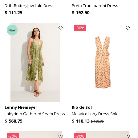
Drift-Butterglow Lulu Dress
Preto Transparent Dress
$ 111.25
$ 192.50
-30%
New
Lenny Niemeyer
Rio de Sol
Labyrinth Gathered Seam Dress
Mosaico Long Dress Soleil
$ 568.75
$ 118.13
$ 168.75
-30%
-30%