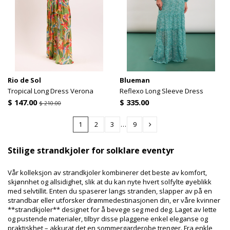
Rio de Sol
Blueman
Tropical Long Dress Verona
Reflexo Long Sleeve Dress
$ 147.00
$ 335.00
$ 210.00
1
2
3
…
9
Stilige strandkjoler for solklare eventyr
Vår kolleksjon av strandkjoler kombinerer det beste av komfort,
skjønnhet og allsidighet, slik at du kan nyte hvert solfylte øyeblikk
med selvtillit. Enten du spaserer langs stranden, slapper av på en
strandbar eller utforsker drømmedestinasjonen din, er våre kvinner
**strandkjoler** designet for å bevege seg med deg. Laget av lette
og pustende materialer, tilbyr disse plaggene enkel eleganse og
praktiskhet – akkurat det en sommergarderobe trenger. Fra enkle