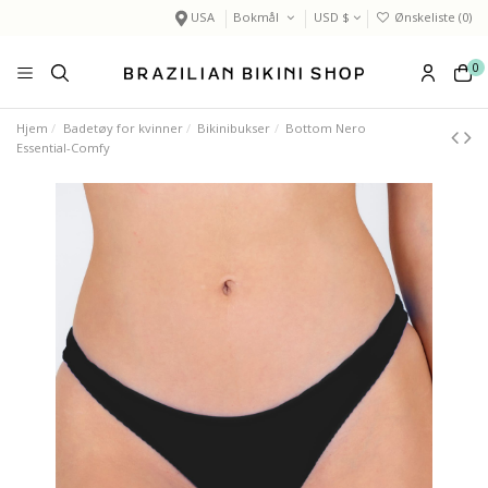
USA
Bokmål
USD $
Ønskeliste (
0
)
0
Hjem
Badetøy for kvinner
Bikinibukser
Bottom Nero
Essential-Comfy