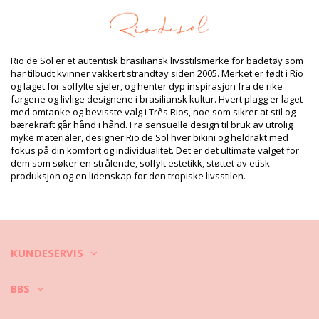
16% Spandex (LYCRA) - OEKO-TEX - Chlorine Resistant
Fôr: 84% Biodegradable Nylon (AMNI SOUL ECO), 16% Spandex
(LYCRA) - OEKO-TEX - Chlorine Resistant
UV Protection: UPF 50+
Produkt informasjon
Rio de Sol er et autentisk brasiliansk livsstilsmerke for badetøy som
har tilbudt kvinner vakkert strandtøy siden 2005. Merket er født i Rio
Avdeling: Dame, Bikinibukser
og laget for solfylte sjeler, og henter dyp inspirasjon fra de rike
Pakken inneholder: 1 x Bikinibukser (Annet tilbehør er ikke
fargene og livlige designene i brasiliansk kultur. Hvert plagg er laget
inkludert)
med omtanke og bevisste valg i Três Rios, noe som sikrer at stil og
HS CODE: 6112.41.0010
bærekraft går hånd i hånd. Fra sensuelle design til bruk av utrolig
SKU: 1981116996
myke materialer, designer Rio de Sol hver bikini og heldrakt med
EAN: XS (7899810225757), S (7899810225764), M (7899810225771),
fokus på din komfort og individualitet. Det er det ultimate valget for
L (7899810225788), XL (7899810225795)
dem som søker en strålende, solfylt estetikk, støttet av etisk
Vekt: 45g / 0.1lb / 1.59oz
produksjon og en lidenskap for den tropiske livsstilen.
Retusjerte foto
Vask & ivaretagelses
instruksjoner
Ivaretagelses instrusjoner for: Rio de Sol Bottom Nero
Essential-Comfy
KUNDESERVIS
Ønsker du å kunne nyte din nye bikini i et par sesonger? Hvis du gjør
det må du lære hvordan du tar godt vare på den. Et godt stoff
BBS
materiale er en nødvendighet hvis du ønsker å nyte bikinien din
lengre enn 1 sommer, men hvordan får du den til å vare i noen år?