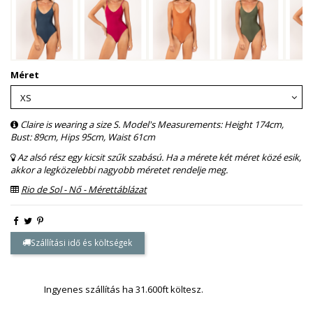
Méret
Claire is wearing a size S. Model's Measurements: Height 174cm,
Bust: 89cm, Hips 95cm, Waist 61cm
Az alsó rész egy kicsit szűk szabású. Ha a mérete két méret közé esik,
akkor a legközelebbi nagyobb méretet rendelje meg.
Rio de Sol - Nő - Mérettáblázat
Szállítási idő és költségek
Ingyenes szállítás ha 31.600ft költesz.