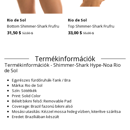
Rio de Sol
Rio de Sol
Bottom Shimmer-Shark Frufru
Top Shimmer-Shark Frufru
31,50 $
33,00 $
52,50 $
55,00 $
Termékinformációk
Termékinformációk - Shimmer-Shark Hype-Noa Rio
de Sol
Egyrészes fürdőruhák-Tank / Bra
Márka: Rio de Sol
Szín: Sötétkék
Print: Solid Color
Bélelt bikini felső: Removable Pad
Coverage: Brazil fazonú bikini alsó
Mosási utasítás: Kézzel mossa hideg vízben, kiterítve szárítsa
Eredet: Brazíliában készült
Egyrészes fürdőruhák Sötétkék Rio de Sol SPRING