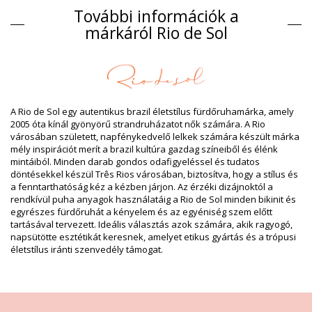
Kompozíció
További információk a
Kompozíció: 84% Biodegradable Nylon (AMNI SOUL ECO), 16%
márkáról Rio de Sol
Spandex (LYCRA) - OEKO-TEX - Chlorine Resistant
Bélés: 84% Biodegradable Nylon (AMNI SOUL ECO), 16%
Spandex (LYCRA) - OEKO-TEX - Chlorine Resistant
UV-védelem: UPF 50+
Termék információ
A Rio de Sol egy autentikus brazil életstílus fürdőruhamárka, amely
Osztály: Nő, Egyrészes fürdőruhák
2005 óta kínál gyönyörű strandruházatot nők számára. A Rio
Csomag tartalma: 1 x Egyrészes fürdőruhák (Egyéb
városában született, napfénykedvelő lelkek számára készült márka
felszereléseket nem tartalmaz)
mély inspirációt merít a brazil kultúra gazdag színeiből és élénk
HS CODE: 6112.41.0010
mintáiból. Minden darab gondos odafigyeléssel és tudatos
SKU: 1981127080
döntésekkel készül Três Rios városában, biztosítva, hogy a stílus és
EAN: XS (7899810461827), S (7899810461834), M (7899810461841),
a fenntarthatóság kéz a kézben járjon. Az érzéki dizájnoktól a
L (7899810461858), XL (7899810461865)
rendkívül puha anyagok használatáig a Rio de Sol minden bikinit és
Súly: 115g / 0.25lb / 4.06oz
egyrészes fürdőruhát a kényelem és az egyéniség szem előtt
Retusált képek
tartásával tervezett. Ideális választás azok számára, akik ragyogó,
Mosási & ápolási utasítások
napsütötte esztétikát keresnek, amelyet etikus gyártás és a trópusi
életstílus iránti szenvedély támogat.
Ápolási utasítások a: Rio de Sol Shimmer-Shark Hype-
Noa
Szeretné élvezni az új bikinijét néhány szezonon keresztül? Ha igen,
meg kell tanulnia annak helyes ápolását. A jó minőségű anyag
fontos, ha több mint egy nyáron keresztül szeretné élvezni a