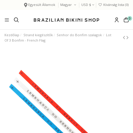
Egyesült Államok
Magyar
USD $
Kívánság lista (
0
)
0
Kezdőlap
Strand kiegészítők
Senhor do Bonfim szalagok
Lot
Of 3 Bonfim - French Flag