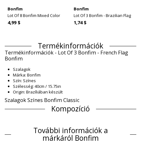
Bonfim
Bonfim
Lot Of 8 Bonfim Mixed Color
Lot Of 3 Bonfim - Brazilian Flag
4,99 $
1,74 $
Termékinformációk
Termékinformációk - Lot Of 3 Bonfim - French Flag
Bonfim
Szalagok
Márka: Bonfim
Szín: Színes
Szélesség: 40cm / 15.75in
Origin: Brazíliában készült
Szalagok Színes Bonfim Classic
Kompozíció
Kompozíció: 100% Polyester
Termék információ
További információk a
Osztály: Unisex, Szalagok
márkáról Bonfim