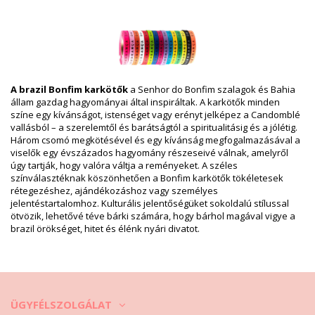
Csomag tartalma: 1 x Szalagok (Egyéb felszereléseket nem
tartalmaz)
HS CODE: 5806.32.1070
SKU: 19550000109
EAN: Egy méret (7899918514845)
Szállító hivatkozása: H-12-BRANCO-11-VERMELHO-06-
TURQUESA
A brazil Bonfim karkötők
a Senhor do Bonfim szalagok és Bahia
Súly: 100g / 0.22lb / 3.53oz
állam gazdag hagyományai által inspiráltak. A karkötők minden
Retusált képek
színe egy kívánságot, istenséget vagy erényt jelképez a Candomblé
Mosási & ápolási utasítások
vallásból – a szerelemtől és barátságtól a spiritualitásig és a jólétig.
Ápolási utasítások a: Bonfim Lot Of 3 Bonfim - French
Három csomó megkötésével és egy kívánság megfogalmazásával a
Flag
viselők egy évszázados hagyomány részeseivé válnak, amelyről
úgy tartják, hogy valóra váltja a reményeket. A széles
Távolítsa el úszás előtt és tegye egy speciális dobozba.
színválasztéknak köszönhetően a Bonfim karkötők tökéletesek
rétegezéshez, ajándékozáshoz vagy személyes
Az ékszer hordása után törölje le nyirkos, tiszta és puha anyaggal.
jelentéstartalomhoz. Kulturális jelentőségüket sokoldalú stílussal
ötvözik, lehetővé téve bárki számára, hogy bárhol magával vigye a
Tárolja azt egy speciális dobozban külön rekeszekben, lehetőleg
brazil örökséget, hitet és élénk nyári divatot.
anyaggal bélelve.
Video
Játssza le a videót Szalagok Lot Of 3 Bonfim - French
Flag Bonfim
ÜGYFÉLSZOLGÁLAT