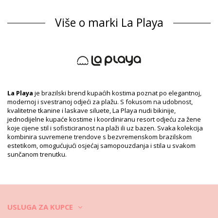
Sastav
Više o marki La Playa
Sastav: 84% Polyester, 16% Elastane
Podstava: 87% Polyamide, 13% Elastane
Informacije o proizvodu
Odjel: Za žene, Donji dio
Pakiranje uključuje: 1 x Donji dio (Drugi pribor koji nije uključen)
HS CODE: 6112.41.0010
SKU: 1981116557
EAN: XS (7899918234958), S (7899670409564), M (7899670409571),
La Playa
je brazilski brend kupaćih kostima poznat po elegantnoj,
L (7899670409588), XL (7899670409595)
modernoj i svestranoj odjeći za plažu. S fokusom na udobnost,
Referenca dobavljača: 2162130
kvalitetne tkanine i laskave siluete, La Playa nudi bikinije,
Težina: 45g / 0.1lb / 1.59oz
jednodijelne kupaće kostime i koordiniranu resort odjeću za žene
Ispis nije točan i može varirati naspram reza
koje cijene stil i sofisticiranost na plaži ili uz bazen. Svaka kolekcija
Retuširane fotografije
kombinira suvremene trendove s bezvremenskom brazilskom
estetikom, omogućujući osjećaj samopouzdanja i stila u svakom
Upute za pranje i njegu
sunčanom trenutku.
Upute za njegu za: La Playa Bottom Fina Solar
Želite li uživati u vašem novom bikiniju nekoliko sezona? Ako je tako,
morate naučiti kako se dobro brinuti o njemu. Dobra kvaliteta
tkanina je obavezna ako želite uživati u bikiniju više od jednog ljeta,
ali kako to učiniti da traje nekoliko godina?
USLUGA ZA KUPCE