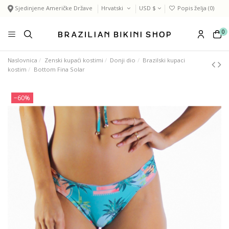
Sjedinjene Američke Države
Hrvatski
USD $
Popis želja (
0
)
0
Naslovnica
Zenski kupaći kostimi
Donji dio
Brazilski kupaci
kostim
Bottom Fina Solar
−60%