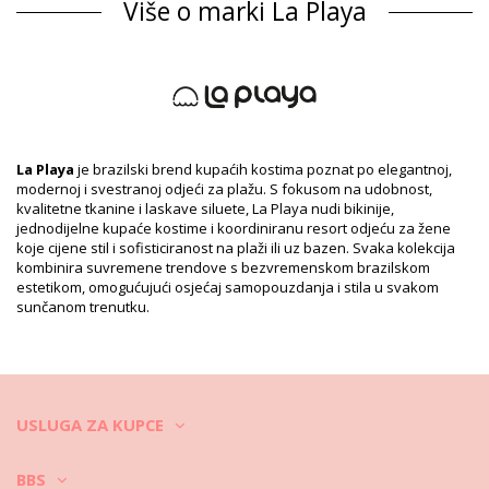
Više o marki La Playa
Sastav
Sastav: 84% Polyester, 16% Elastane
Podstava: 87% Polyamide, 13% Elastane
Informacije o proizvodu
Odjel: Za žene, Jednodjelne
Pakiranje uključuje: 1 x Jednodjelne (Drugi pribor koji nije
uključen)
La Playa
je brazilski brend kupaćih kostima poznat po elegantnoj,
HS CODE: 6112.41.0010
modernoj i svestranoj odjeći za plažu. S fokusom na udobnost,
SKU: 1981116592
kvalitetne tkanine i laskave siluete, La Playa nudi bikinije,
EAN: XS (7899918231445), S (7899670435006), M (7899670350668),
jednodijelne kupaće kostime i koordiniranu resort odjeću za žene
L (7899670435013), XL (7899670435020), XXL (7899670435037),
koje cijene stil i sofisticiranost na plaži ili uz bazen. Svaka kolekcija
XXXL (7899670435044)
kombinira suvremene trendove s bezvremenskom brazilskom
Referenca dobavljača: 3092130
estetikom, omogućujući osjećaj samopouzdanja i stila u svakom
Težina: 115g / 0.25lb / 4.06oz
sunčanom trenutku.
Ispis nije točan i može varirati naspram reza
Retuširane fotografije
Upute za pranje i njegu
Upute za njegu za: La Playa Maio Pareo Solar
USLUGA ZA KUPCE
Želite li uživati u vašem novom bikiniju nekoliko sezona? Ako je tako,
morate naučiti kako se dobro brinuti o njemu. Dobra kvaliteta
tkanina je obavezna ako želite uživati u bikiniju više od jednog ljeta,
BBS
ali kako to učiniti da traje nekoliko godina?