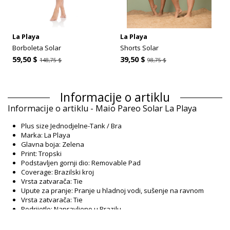
La Playa
La Playa
Borboleta Solar
Shorts Solar
59,50 $
39,50 $
148,75 $
98,75 $
Informacije o artiklu
Informacije o artiklu - Maio Pareo Solar La Playa
Plus size Jednodjelne-Tank / Bra
Marka: La Playa
Glavna boja: Zelena
Print: Tropski
Podstavljen gornji dio: Removable Pad
Coverage: Brazilski kroj
Vrsta zatvarača: Tie
Upute za pranje: Pranje u hladnoj vodi, sušenje na ravnom
Vrsta zatvarača: Tie
Podrijetlo: Napravljeno u Brazilu
Jednodjelne Zelena La Playa