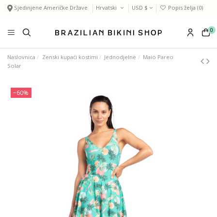
Sjedinjene Američke Države
Hrvatski
USD $
Popis želja (
0
)
0
Naslovnica
Zenski kupaći kostimi
Jednodjelne
Maio Pareo
Solar
−60%