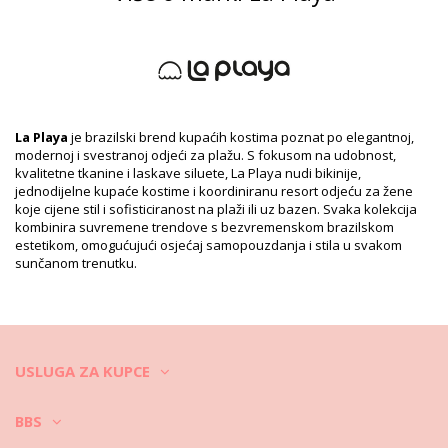
Sastav
Sastav: 84% Polyester, 16% Elastane
Podstava: 87% Polyamide, 13% Elastane
Informacije o proizvodu
Odjel: Za žene, Gornji dio
Pakiranje uključuje: 1 x Gornji dio (Drugi pribor koji nije
La Playa
je brazilski brend kupaćih kostima poznat po elegantnoj,
uključen)
modernoj i svestranoj odjeći za plažu. S fokusom na udobnost,
HS CODE: 6112.41.0010
kvalitetne tkanine i laskave siluete, La Playa nudi bikinije,
SKU: 1981116414
jednodijelne kupaće kostime i koordiniranu resort odjeću za žene
EAN: XS (7899918223471), S (7899670355595), M (7899670355601),
koje cijene stil i sofisticiranost na plaži ili uz bazen. Svaka kolekcija
L (7899670355618), XL (7899670364511)
kombinira suvremene trendove s bezvremenskom brazilskom
Referenca dobavljača: 1022130
estetikom, omogućujući osjećaj samopouzdanja i stila u svakom
Težina: 55g / 0.12lb / 1.94oz
sunčanom trenutku.
Ispis nije točan i može varirati naspram reza
Retuširane fotografije
Upute za pranje i njegu
Upute za njegu za: La Playa Top V Bar Solar
USLUGA ZA KUPCE
Želite li uživati u vašem novom bikiniju nekoliko sezona? Ako je tako,
morate naučiti kako se dobro brinuti o njemu. Dobra kvaliteta
tkanina je obavezna ako želite uživati u bikiniju više od jednog ljeta,
BBS
ali kako to učiniti da traje nekoliko godina?