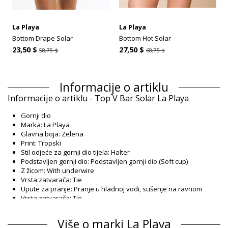
La Playa
La Playa
Bottom Drape Solar
Bottom Hot Solar
23,50 $
27,50 $
58,75 $
68,75 $
Informacije o artiklu
Informacije o artiklu - Top V Bar Solar La Playa
Gornji dio
Marka: La Playa
Glavna boja: Zelena
Print: Tropski
Stil odjeće za gornji dio tijela: Halter
Podstavljen gornji dio: Podstavljen gornji dio (Soft cup)
Z žicom: With underwire
Vrsta zatvarača: Tie
Upute za pranje: Pranje u hladnoj vodi, sušenje na ravnom
Vrsta zatvarača: Tie
Podrijetlo: Napravljeno u Brazilu
Gornji dio Zelena La Playa
Više o marki La Playa