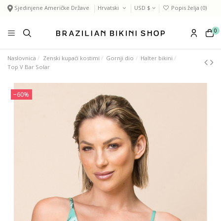
Sjedinjene Američke Države
Hrvatski
USD $
Popis želja (
0
)
0
Naslovnica
Zenski kupaći kostimi
Gornji dio
Halter bikini
Top V Bar Solar
−60%