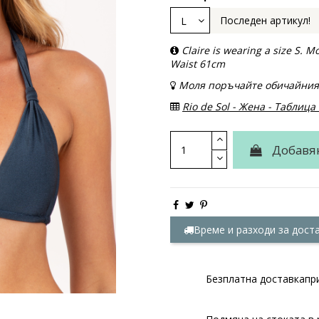
Последен артикул!
Claire is wearing a size S.
Waist 61cm
Моля поръчайте обичайния
Rio de Sol - Жена - Таблица
Добавя
Време и разходи за дост
Безплатна доставкапри