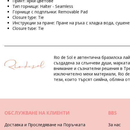
Принт: Ярки цветове
Тип горнище: Halter - Seamless
Горнище с подплънки: Removable Pad
Closure type: Tie
Инструкции за пране: Пране на ръка с хладка вода, сушен
Closure type: Tie
Произход: Произведено в Бразилия
Горнища на бански Тъмно синьо Rio de Sol SPRIN
Rio de Sol е автентична бразилска л
Състав: 84% Nylon, 16% Spandex (LYCRA) - OEKO-TEX - Chlor
създадена за слънчеви души, марката
Подплата: 84% Polyamide, 16% Elastane - Oeko-Tex
внимание и съзнателни решения в Тре
UV Protection: UPF 50+
изключително меки материали, Rio de
тези, които търсят сияйна, обляна о
Отдел: ЖЕНИ, Горнища на бански
Пакетът включва: 1 x Горнища на бански (Други аксесоари
HS CODE: 6112.41.0010
SKU: 1981127063
EAN: XS (7899810462398), S (7899810462404), M (789981046
ОБСЛУЖВАНЕ НА КЛИЕНТИ
BBS
Тегло: 55g / 0.12lb / 1.94oz
Щампата не е точна и може да варира според формата
Доставка и Проследяване на Поръчката
За нас
Ретуширани снимки