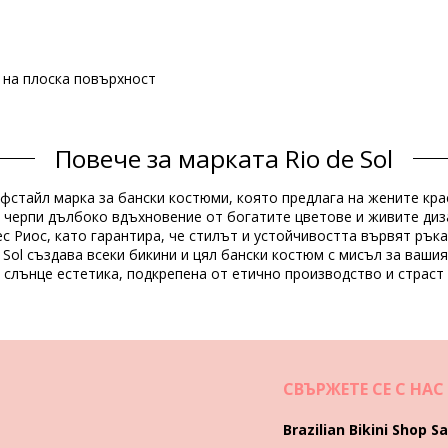
е на плоска повърхност
G
Повече за марката Rio de Sol
Състав
айфстайл марка за бански костюми, която предлага на жените кр
ine Resistant
 черпи дълбоко вдъхновение от богатите цветове и живите диза
с Риос, като гарантира, че стилът и устойчивостта вървят ръка
 Sol създава всеки бикини и цял бански костюм с мисъл за ваши
Продуктова информация
т слънце естетика, подкрепена от етично производство и страст
 не са включени)
2572), L (7899810462589), XL (7899810462596), XXL (789981046596
СВЪРЖЕТЕ СЕ С НАС
Brazilian Bikini Shop Sa