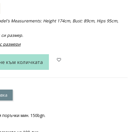
 Model's Measurements: Height 174cm, Bust: 89cm, Hips 95cm,
 си размер.
 с размери
не към количката
авка
 поръчки мин. 150bgn.