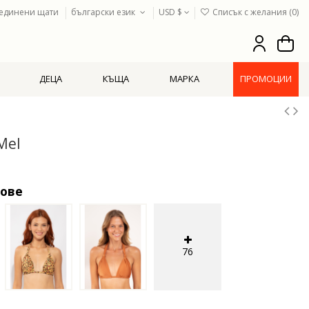
единени щати
български език
USD $
Списък с желания (
0
)
ДЕЦА
КЪЩА
МАРКА
ПРОМОЦИИ
Mel
тове
76