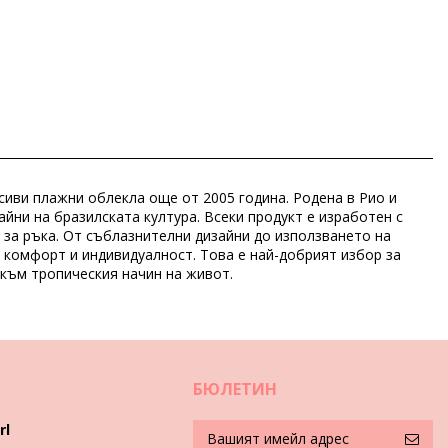
асиви плажни облекла още от 2005 година. Родена в Рио и
йни на бразилската култура. Всеки продукт е изработен с
 за ръка. От съблазнителни дизайни до използването на
я комфорт и индивидуалност. Това е най-добрият избор за
 към тропическия начин на живот.
2)
БЮЛЕТИН
rl