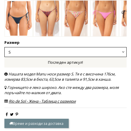
Размер
Последен артикул!
Нашата модел Manu носи размер S. Тя е с височина 176см,
измерва 83,5см в бюста, 63,5см в талията и 91,5см в ханша.
Горнището е леко широко. Ако сте между два размера, моля
поръчайте по-малкия от двата.
Rio de Sol - Жена - Таблица с размери
Време и разходи за доставка