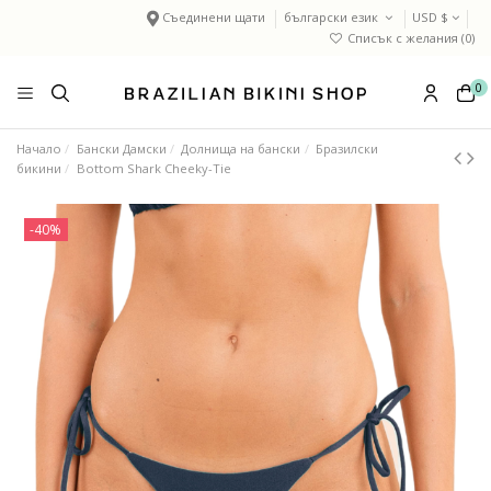
Съединени щати
български език
USD $
Списък с желания (
0
)
0
Начало
Бански Дамски
Долнища на бански
Бразилски
бикини
Bottom Shark Cheeky-Tie
-40%