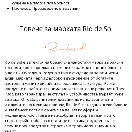
сушене на плоска повърхност
Произход: Произведено в Бразилия
Долнища на бански Тъмно синьо Rio de Sol
Състав
Повече за марката Rio de Sol
Състав: 86% Polyamide, 14% Elastane (LYCRA XTRA LIFE) Oeko-
Tex Standard
Подплата: 86% Polyamide, 14% Elastane (LYCRA XTRA LIFE)
Oeko
UV Protection: UPF 50+
Продуктова информация
Rio de Sol е автентична бразилска лайфстайл марка за бански
костюми, която предлага на жените красиви плажни облекла
Отдел: ЖЕНИ, Долнища на бански
още от 2005 година. Родена в Рио и създадена за слънчеви
Пакетът включва: 1 x Долнища на бански (Други аксесоари
души, марката черпи дълбоко вдъхновение от богатите
не са включени)
цветове и живите дизайни на бразилската култура. Всеки
HS CODE: 6112.41.0010
продукт е изработен с внимание и съзнателни решения в Трес
SKU: 1981108650
Риос, като гарантира, че стилът и устойчивостта вървят ръка
EAN: XS (7899810136398), S (7899810136404), M (7899810136411),
за ръка. От съблазнителни дизайни до използването на
L (7899810136428), XL (7899810136435)
изключително меки материали, Rio de Sol създава всеки бикини
Тегло: 45g / 0.1lb / 1.59oz
и цял бански костюм с мисъл за вашия комфорт и
Щампата не е точна и може да варира според формата
индивидуалност. Това е най-добрият избор за тези, които
Ретуширани снимки
търсят сияйна, обляна от слънце естетика, подкрепена от
Инструкции за пране и грижа
етично производство и страст към тропическия начин на
живот.