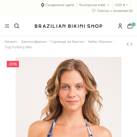
Съединени щати
български език
USD $
Списък с желания (
0
)
0
Начало
Бански Дамски
Горнища на бански
Halter Бикини
Top Pottery Mel
-30%