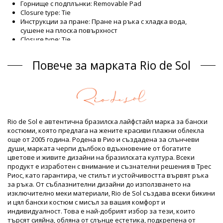
Горнище с подплънки: Removable Pad
Closure type: Tie
Инструкции за пране: Пране на ръка с хладка вода,
сушене на плоска повърхност
Closure type: Tie
Произход: Произведено в Бразилия
Горнища на бански Тъмно синьо Rio de Sol
Повече за марката Rio de Sol
Състав
Състав: 84% Biodegradable Nylon (AMNI SOUL ECO), 16%
Spandex (LYCRA) - OEKO-TEX - Chlorine Resistant
Подплата: 84% Biodegradable Nylon (AMNI SOUL ECO), 16%
Spandex (LYCRA) - OEKO-TEX - Chlorine Resistant
Rio de Sol е автентична бразилска лайфстайл марка за бански
UV Protection: UPF 50+
костюми, която предлага на жените красиви плажни облекла
Продуктова информация
още от 2005 година. Родена в Рио и създадена за слънчеви
души, марката черпи дълбоко вдъхновение от богатите
Отдел: ЖЕНИ, Горнища на бански
цветове и живите дизайни на бразилската култура. Всеки
Пакетът включва: 1 x Горнища на бански (Други аксесоари
продукт е изработен с внимание и съзнателни решения в Трес
не са включени)
Риос, като гарантира, че стилът и устойчивостта вървят ръка
HS CODE: 6112.41.0010
за ръка. От съблазнителни дизайни до използването на
SKU: 1981121439
изключително меки материали, Rio de Sol създава всеки бикини
EAN: XS (7899810307125), S (7899810307132), M (7899810307149),
и цял бански костюм с мисъл за вашия комфорт и
L (7899810307156), XL (7899810307163), XXL (7899810307170)
индивидуалност. Това е най-добрият избор за тези, които
Тегло: 55g / 0.12lb / 1.94oz
търсят сияйна, обляна от слънце естетика, подкрепена от