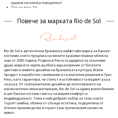
сушене на плоска повърхност
Closure type: Tie
Произход: Произведено в Бразилия
Горнища на бански Многоцветно Rio de Sol
Повече за марката Rio de Sol
Състав
Състав: 84% Biodegradable Nylon (AMNI SOUL ECO), 16%
Spandex (LYCRA) - OEKO-TEX - Chlorine Resistant
Подплата: 84% Biodegradable Nylon (AMNI SOUL ECO), 16%
Spandex (LYCRA) - OEKO-TEX - Chlorine Resistant
Rio de Sol е автентична бразилска лайфстайл марка за бански
UV Protection: UPF 50+
костюми, която предлага на жените красиви плажни облекла
Продуктова информация
още от 2005 година. Родена в Рио и създадена за слънчеви
души, марката черпи дълбоко вдъхновение от богатите
Отдел: ЖЕНИ, Горнища на бански
цветове и живите дизайни на бразилската култура. Всеки
Пакетът включва: 1 x Горнища на бански (Други аксесоари
продукт е изработен с внимание и съзнателни решения в Трес
не са включени)
Риос, като гарантира, че стилът и устойчивостта вървят ръка
HS CODE: 6112.41.0010
за ръка. От съблазнителни дизайни до използването на
SKU: 1981124253
изключително меки материали, Rio de Sol създава всеки бикини
EAN: S (7899810373007), M (7899810373014), L (7899810373021),
и цял бански костюм с мисъл за вашия комфорт и
XL (7899810373038), XXL (7899810392053)
индивидуалност. Това е най-добрият избор за тези, които
Тегло: 55g / 0.12lb / 1.94oz
търсят сияйна, обляна от слънце естетика, подкрепена от
Щампата не е точна и може да варира според формата
етично производство и страст към тропическия начин на
Ретуширани снимки
живот.