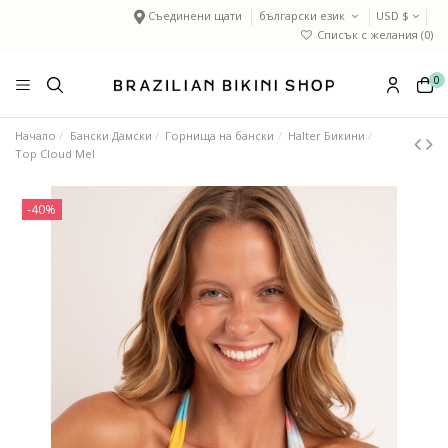
Съединени щати
български език
USD $
Списък с желания (
0
)
0
Начало
Бански Дамски
Горнища на бански
Halter Бикини
Top Cloud Mel
-40%