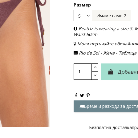
Размер
Имаме само 2
Beatriz is wearing a size S
Waist 60cm
Моля поръчайте обичайния
Rio de Sol - Жена - Таблица
Добавя
Време и разходи за дост
Безплатна доставкапри