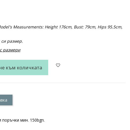
. Model's Measurements: Height 176cm, Bust: 79cm, Hips 95.5cm,
 си размер.
 с размери
не към количката
авка
 поръчки мин. 150bgn.