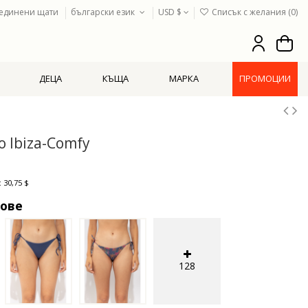
единени щати
български език
USD $
Списък с желания (
0
)
ДЕЦА
КЪЩА
МАРКА
ПРОМОЦИИ
 Ibiza-Comfy
 30,75 $
тове
128