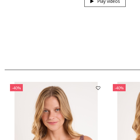
Play videos
-40%
-40%