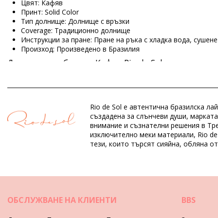
Цвят: Кафяв
Принт: Solid Color
Тип долнище: Долнище с връзки
Coverage: Традиционно долнище
Инструкции за пране: Пране на ръка с хладка вода, сушен
Произход: Произведено в Бразилия
Долнища на бански Кафяв Rio de Sol
Състав: 84% Biodegradable Nylon (AMNI SOUL ECO), 16% Spa
Подплата: 84% Biodegradable Nylon (AMNI SOUL ECO), 16% S
Rio de Sol е автентична бразилска л
UV Protection: UPF 50+
създадена за слънчеви души, марката
внимание и съзнателни решения в Тре
изключително меки материали, Rio de
Отдел: ЖЕНИ, Долнища на бански
тези, които търсят сияйна, обляна о
Пакетът включва: 1 x Долнища на бански (Други аксесоари
HS CODE: 6112.41.0010
SKU: 1981124607
EAN: S (7899810384751), M (7899810384744), L (7899810384
Тегло: 45g / 0.1lb / 1.59oz
Ретуширани снимки
ОБСЛУЖВАНЕ НА КЛИЕНТИ
BBS