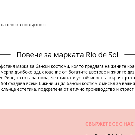
е на плоска повърхност
Състав
Повече за марката Rio de Sol
ndex (LYCRA) - OEKO-TEX - Chlorine Resistant
pandex (LYCRA) - OEKO-TEX - Chlorine Resistant
айфстайл марка за бански костюми, която предлага на жените кр
 черпи дълбоко вдъхновение от богатите цветове и живите диза
Продуктова информация
с Риос, като гарантира, че стилът и устойчивостта вървят ръка
 Sol създава всеки бикини и цял бански костюм с мисъл за ваши
т слънце естетика, подкрепена от етично производство и страст
 не са включени)
737), XL (7899810384720)
СВЪРЖЕТЕ СЕ С НАС
Инструкции за пране и грижа