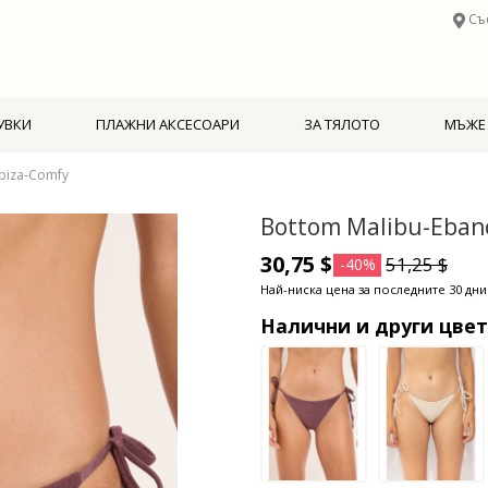
Съ
УВКИ
ПЛАЖНИ АКСЕСОАРИ
ЗА ТЯЛОТО
МЪЖЕ
biza-Comfy
Bottom Malibu-Ebano
30,75 $
51,25 $
-40%
Най-ниска цена за последните 30 дни:
Налични и други цве