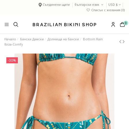
Съединени щати
български език
USD $
Списък с желания (
0
)
0
Начало
Бански Дамски
Долнища на бански
Bottom Rain
Ibiza-Comfy
-30%