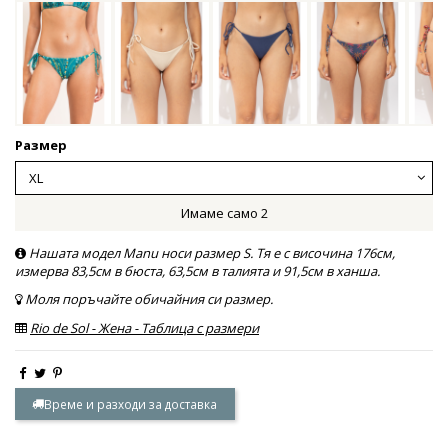
Размер
Имаме само 2
Нашата модел Manu носи размер S. Тя е с височина 176см,
измерва 83,5см в бюста, 63,5см в талията и 91,5см в ханша.
Моля поръчайте обичайния си размер.
Rio de Sol - Жена - Таблица с размери
Време и разходи за доставка