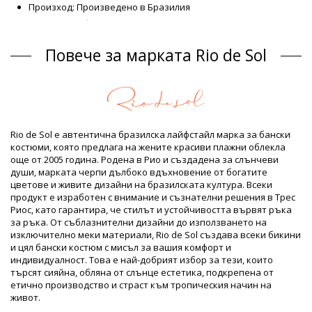
Произход: Произведено в Бразилия
Долнища на бански Зелен Rio de Sol
Състав
Повече за марката Rio de Sol
Състав: 84% Biodegradable Nylon (AMNI SOUL ECO), 16%
Spandex (LYCRA) - OEKO-TEX - Chlorine Resistant
Подплата: 84% Biodegradable Nylon (AMNI SOUL ECO), 16%
Spandex (LYCRA) - OEKO-TEX - Chlorine Resistant
UV Protection: UPF 50+
Продуктова информация
Rio de Sol е автентична бразилска лайфстайл марка за бански
костюми, която предлага на жените красиви плажни облекла
Отдел: ЖЕНИ, Долнища на бански
още от 2005 година. Родена в Рио и създадена за слънчеви
Пакетът включва: 1 x Долнища на бански (Други аксесоари
души, марката черпи дълбоко вдъхновение от богатите
не са включени)
цветове и живите дизайни на бразилската култура. Всеки
HS CODE: 6112.41.0010
продукт е изработен с внимание и съзнателни решения в Трес
SKU: 1981121456
Риос, като гарантира, че стилът и устойчивостта вървят ръка
EAN: XS (7899810307965), S (7899810307972), M (7899810307989),
за ръка. От съблазнителни дизайни до използването на
L (7899810307996), XL (7899810308009)
изключително меки материали, Rio de Sol създава всеки бикини
Тегло: 45g / 0.1lb / 1.59oz
и цял бански костюм с мисъл за вашия комфорт и
Щампата не е точна и може да варира според формата
индивидуалност. Това е най-добрият избор за тези, които
Ретуширани снимки
търсят сияйна, обляна от слънце естетика, подкрепена от
Инструкции за пране и грижа
етично производство и страст към тропическия начин на
живот.
Инструкции за грижа за: Rio de Sol Bottom Rain