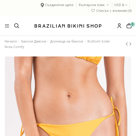
Съединени щати
български език
USD $
Списък с желания (
0
)
0
Начало
Бански Дамски
Долнища на бански
Bottom Solar
Ibiza-Comfy