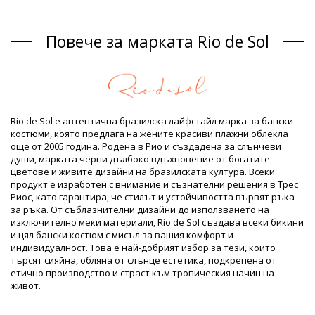
Долнища на бански Жълт Rio de Sol SUMMER
Състав
Повече за марката Rio de Sol
Състав: 84% Polyamide, 16% Elastane - OEKO-TEX - Chlorine
Resistant
Подплата: 84% Polyamide, 16% Elastane - Oeko-Tex
UV Protection: UPF 50+
Продуктова информация
Rio de Sol е автентична бразилска лайфстайл марка за бански
Отдел: ЖЕНИ, Долнища на бански
костюми, която предлага на жените красиви плажни облекла
Пакетът включва: 1 x Долнища на бански (Други аксесоари
още от 2005 година. Родена в Рио и създадена за слънчеви
не са включени)
души, марката черпи дълбоко вдъхновение от богатите
HS CODE: 6112.41.0010
цветове и живите дизайни на бразилската култура. Всеки
SKU: 1981122568
продукт е изработен с внимание и съзнателни решения в Трес
EAN: XS (7899810324177), S (7899810324184), M (7899810324191),
Риос, като гарантира, че стилът и устойчивостта вървят ръка
L (7899810324207), XL (7899810324214)
за ръка. От съблазнителни дизайни до използването на
Тегло: 45g / 0.1lb / 1.59oz
изключително меки материали, Rio de Sol създава всеки бикини
Ретуширани снимки
и цял бански костюм с мисъл за вашия комфорт и
Инструкции за пране и грижа
индивидуалност. Това е най-добрият избор за тези, които
търсят сияйна, обляна от слънце естетика, подкрепена от
Инструкции за грижа за: Rio de Sol Bottom Solar
етично производство и страст към тропическия начин на
Ibiza-Comfy
живот.
Искате ли да се наслаждавате на новите си бикини повече от
един сезон? Тогава трябва да се научите как да се грижите