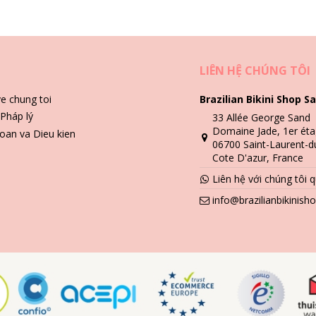
Hướng dẫn giặt & bảo quản
ite Bracelet
LIÊN HỆ CHÚNG TÔI
đeo.
ve chung toi
Brazilian Bikini Shop Sa
Pháp lý
33 Allée George Sand
n sử dụng hộp có lót vải.
Domaine Jade, 1er éta
oan va Dieu kien
06700 Saint-Laurent-d
Cote D'azur, France
Liên hệ với chúng tôi
info@brazilianbikinis