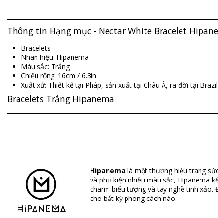
Thông tin Hạng mục - Nectar White Bracelet Hipan
Bracelets
Nhãn hiệu: Hipanema
Màu sắc: Trắng
Chiều rộng: 16cm / 6.3in
Xuất xứ: Thiết kế tại Pháp, sản xuất tại Châu Á, ra đời tại Brazil
Bracelets Trắng Hipanema
Thành phần: Brass gold 14K, imitation stone, CZ crystal.
Bộ phận: Nữ, Bracelets
Gói hàng bao gồm: 1 x Bracelets (Các phụ kiện khác không đi
Hipanema
là một thương hiệu trang sức
HS CODE: 7117.90.5000
và phụ kiện nhiều màu sắc, Hipanema kết
SKU: 195601071
charm biểu tượng và tay nghề tinh xảo. 
EAN: Kích thước duy nhất (3701580112417)
cho bất kỳ phong cách nào.
Thông tin tham khảo về nhà cung cấp: NECTAR_BLANC
Trọng lượng: 55g / 0.12lb / 1.94oz