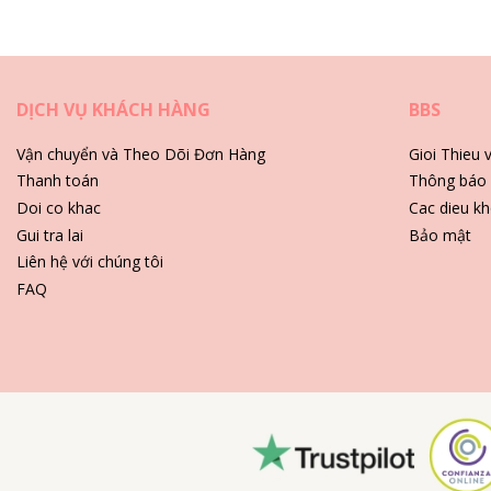
Hình ảnh đã qua chỉnh sửa
Hướng dẫn bảo quản dành cho: Hipanema Nectar Wh
Trước khi bơi hãy tháo trang sức ra và cho vào hộp đựng.
DỊCH VỤ KHÁCH HÀNG
BBS
Dùng mảnh vải ẩm, mềm và sạch để lau lại trang sức sau mỗi lần 
Vận chuyển và Theo Dõi Đơn Hàng
Gioi Thieu 
Thanh toán
Thông báo 
Bảo quản trang sức trong hộp có nhiều ngăn riêng biệt, tốt nhất nê
Doi co khac
Cac dieu kh
Gui tra lai
Bảo mật
Liên hệ với chúng tôi
FAQ