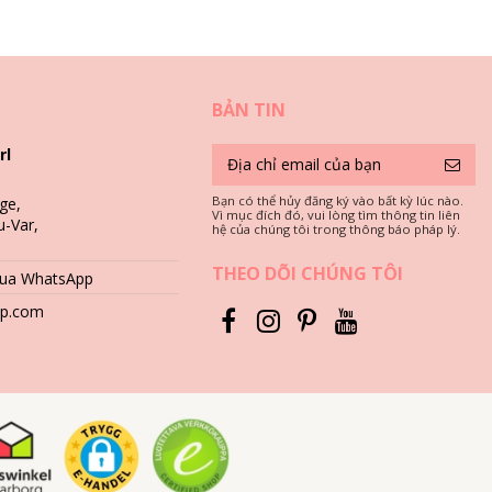
BẢN TIN
rl
Bạn có thể hủy đăng ký vào bất kỳ lúc nào.
ge,
Vì mục đích đó, vui lòng tìm thông tin liên
u-Var,
hệ của chúng tôi trong thông báo pháp lý.
THEO DÕI CHÚNG TÔI
 qua WhatsApp
hop.com