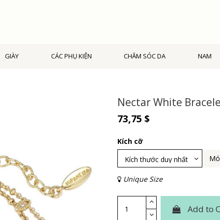
GIÀY
CÁC PHỤ KIỆN
CHĂM SÓC DA
NAM
Nectar White Bracel
73,75 $
Kích cỡ
Món
Unique Size
Add to C