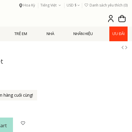
Hoa Kỳ
Tiếng Việt
USD $
Danh sách yêu thích (
0
)
TRẺ EM
NHÀ
NHÃN HIỆU
ƯU ĐÃI
et
 hàng cuối cùng!
art