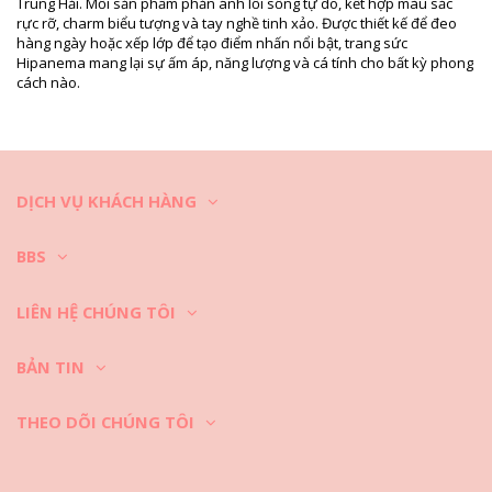
Trung Hải. Mỗi sản phẩm phản ánh lối sống tự do, kết hợp màu sắc
Trước khi bơi hãy tháo trang sức ra và cho vào hộp đựng.
rực rỡ, charm biểu tượng và tay nghề tinh xảo. Được thiết kế để đeo
hàng ngày hoặc xếp lớp để tạo điểm nhấn nổi bật, trang sức
Dùng mảnh vải ẩm, mềm và sạch để lau lại trang sức sau mỗi lần đeo.
Hipanema mang lại sự ấm áp, năng lượng và cá tính cho bất kỳ phong
cách nào.
Bảo quản trang sức trong hộp có nhiều ngăn riêng biệt, tốt nhất nên
sử dụng hộp có lót vải.
DỊCH VỤ KHÁCH HÀNG
BBS
LIÊN HỆ CHÚNG TÔI
BẢN TIN
THEO DÕI CHÚNG TÔI