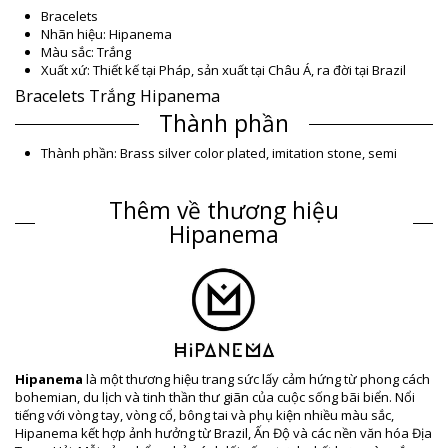
Bracelets
Nhãn hiệu: Hipanema
Màu sắc: Trắng
Xuất xứ: Thiết kế tại Pháp, sản xuất tại Châu Á, ra đời tại Brazil
Bracelets Trắng Hipanema
Thành phần
Thành phần: Brass silver color plated, imitation stone, semi
precious stone beads, glass beads, CZ crystal, magnetic clasp ​​
Thông tin sản phẩm
Thêm về thương hiệu
Bộ phận: Nữ, Bracelets
Hipanema
Gói hàng bao gồm: 1 x Bracelets (Các phụ kiện khác không đi
kèm)
HS CODE: 7117.90.5000
SKU: 195601077
EAN: S (3701580112400), M (3701580112394), L (3701580112387)
Thông tin tham khảo về nhà cung cấp: METAPHOR_BLANC
Trọng lượng: 55g / 0.12lb / 1.94oz
Hình ảnh đã qua chỉnh sửa
Hipanema
là một thương hiệu trang sức lấy cảm hứng từ phong cách
Hướng dẫn giặt & bảo quản
bohemian, du lịch và tinh thần thư giãn của cuộc sống bãi biển. Nổi
tiếng với vòng tay, vòng cổ, bông tai và phụ kiện nhiều màu sắc,
Hướng dẫn bảo quản dành cho: Hipanema Metaphor
Hipanema kết hợp ảnh hưởng từ Brazil, Ấn Độ và các nền văn hóa Địa
White Hipanema