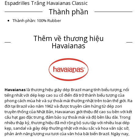
Espadrilles Trắng Havaianas Classic
Thành phần
Thành phần: 100% Rubber
Thông tin sản phẩm
Thêm về thương hiệu
Bộ phận: Unisex, Espadrilles
Gói hàng bao gồm: 1 x Espadrilles (Các phụ kiện khác không đi
Havaianas
kèm)
HS CODE: 6402.99.3165
SKU: 193452000103
EAN: 35 (7891266550346), 36 (7891266550360), 37
(7891266550377), 38 (7891266550384), 39 (7891266550391), 40
(7891266550407), 41 (7891266550414), 42 (7891266550421)
Thông tin tham khảo về nhà cung cấp: 41318520001
Trọng lượng: 600g / 1.32lb / 21.16oz
Havaianas
là thương hiệu giày dép Brazil mang tính biểu tượng, nổi
Hình ảnh đã qua chỉnh sửa
tiếng nhất với dép kẹp cao su cổ điển đã trở thành biểu tượng của
Hướng dẫn giặt & bảo quản
phong cách mùa hè và sự thoải mái thường nhật trên toàn thế giới. Ra
đời tại Brazil vào năm 1962 và được truyền cảm hứng từ dép zori
Hướng dẫn bảo quản dành cho: Havaianas Havaianas
truyền thống của Nhật Bản, Havaianas giới thiệu đế cao su bền với kết
Origine Details White
cấu hạt gạo đặc trưng, đảm bảo sự thoải mái và độ bền lâu dài. Trong
Để dép khô hẳn và chùi sạch các vết bùn đất.
nhiều thập kỷ, thương hiệu đã mở rộng bộ sưu tập với nhiều loại dép
kẹp, sandal và giày dép thường nhật với màu sắc và hoa văn sặc sỡ,
Chuẩn bị hỗn hợp nước pha bột giặt.
phản ánh năng lượng vui tươi của văn hóa bãi biển Brazil. Ngày nay,