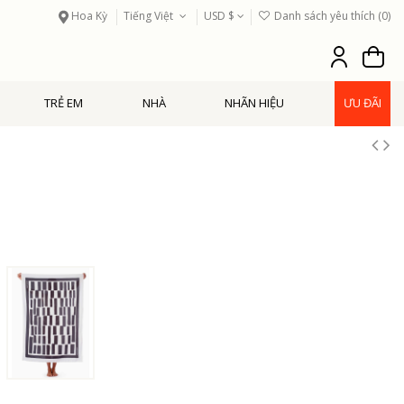
Hoa Kỳ
Tiếng Việt
USD $
Danh sách yêu thích (
0
)
TRẺ EM
NHÀ
NHÃN HIỆU
ƯU ĐÃI