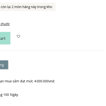
 còn lại 2 món hàng này trong kho
 thước
art
àng
 bạn mua sắm đạt mức 4.000.000vnd.
ng 100 Ngày.