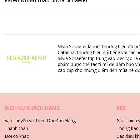
Pareo Nhiều màu Silvia Schaefer
Thành phần: 100% Polyester
Bộ phận: Unisex, Pareo
Gói hàng bao gồm: 1 x Pareo (Các phụ kiện khác không đi kèm
Silvia Schaefer là một thương hiệu đồ bơi
HS CODE: 621430
Catarina, thương hiệu nổi tiếng với các 
SKU: 198300430
Silvia Schaefer tập trung vào việc tạo r
EAN: Kích thước duy nhất (2345678035564)
phẩm được chế tác tỉ mỉ để đảm bảo vừa 
Thông tin tham khảo về nhà cung cấp: 24.201.03
cao cấp cho những điểm đến mùa hè độ
Trọng lượng: 220g / 0.48lb / 7.76oz
Họa tiết in có thể không giống hệt mẫu và thay đổi theo kiểu c
Hình ảnh đã qua chỉnh sửa
Hướng dẫn bảo quản dành cho: Silvia Schaefer Cang
DỊCH VỤ KHÁCH HÀNG
BBS
Mẹo bảo quản quần áo đi biển
Vận chuyển và Theo Dõi Đơn Hàng
Gioi Thieu 
Thanh toán
Thông báo 
Những lúc dạo biển, bạn không chỉ chọn cho mình bikini hay áo tắ
Doi co khac
Cac dieu kh