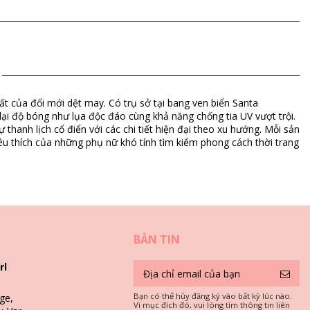
nhất của đổi mới dệt may. Có trụ sở tại bang ven biển Santa
 lại độ bóng như lụa độc đáo cùng khả năng chống tia UV vượt trội.
 thanh lịch cổ điển với các chi tiết hiện đại theo xu hướng. Mỗi sản
êu thích của những phụ nữ khó tính tìm kiếm phong cách thời trang
BẢN TIN
rl
... Vậy làm thế nào để giữ chúng luôn sạch sẽ và chuẩn form dáng?
Bạn có thể hủy đăng ký vào bất kỳ lúc nào.
ge,
Vì mục đích đó, vui lòng tìm thông tin liên