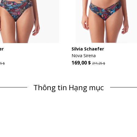
er
Silvia Schaefer
Nova Sirena
169,00 $
5 $
211,25 $
Thông tin Hạng mục