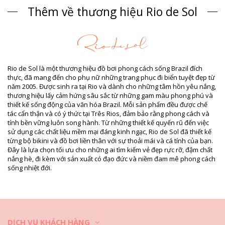
Quần Bikini Nâu Rio de Sol SPRING
Thêm về thương hiệu Rio de Sol
Thành phần
Thành phần: 94,2% Polyamide, 5,8% Elastane
Lớp vải lót: 84% Biodegradable Nylon (AMNI SOUL ECO), 16%
Spandex (LYCRA) - OEKO-TEX - Chlorine Resistant
UV Protection: UPF 50+
Rio de Sol là một thương hiệu đồ bơi phong cách sống Brazil đích
Thông tin sản phẩm
thực, đã mang đến cho phụ nữ những trang phục đi biển tuyệt đẹp từ
năm 2005. Được sinh ra tại Rio và dành cho những tâm hồn yêu nắng,
Bộ phận: Nữ, Quần Bikini
thương hiệu lấy cảm hứng sâu sắc từ những gam màu phong phú và
Gói hàng bao gồm: 1 x Quần Bikini (Các phụ kiện khác không đi
thiết kế sống động của văn hóa Brazil. Mỗi sản phẩm đều được chế
kèm)
tác cẩn thận và có ý thức tại Três Rios, đảm bảo rằng phong cách và
HS CODE: 6112.41.0010
tính bền vững luôn song hành. Từ những thiết kế quyến rũ đến việc
SKU: 1981126843
sử dụng các chất liệu mềm mại đáng kinh ngạc, Rio de Sol đã thiết kế
EAN: S (7899810446664), M (7899810446534), L (7899810446527),
từng bộ bikini và đồ bơi liền thân với sự thoải mái và cá tính của bạn.
XL (7899810446510)
Đây là lựa chọn tối ưu cho những ai tìm kiếm vẻ đẹp rực rỡ, đậm chất
Trọng lượng: 45g / 0.1lb / 1.59oz
nắng hè, đi kèm với sản xuất có đạo đức và niềm đam mê phong cách
Hình ảnh đã qua chỉnh sửa
sống nhiệt đới.
Hướng dẫn giặt & bảo quản
Hướng dẫn bảo quản dành cho: Rio de Sol Bottom
Sand-Cappuccino Ibiza-Comfy
Bạn có muốn bộ bikini mới của mình được bền đẹp qua nhiều mùa
dạo biển? Nếu có, bạn cần biết cách bảo quản nó thật hợp lý. May
DỊCH VỤ KHÁCH HÀNG