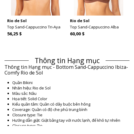
Rio de Sol
Rio de Sol
Top Sand-Cappuccino Tri-Aya
Top Sand-Cappuccino Alba
56,25 $
60,00 $
Thông tin Hạng mục
Thông tin Hạng mục - Bottom Sand-Cappuccino Ibiza-
Comfy Rio de Sol
Quần Bikini
Nhãn hiệu: Rio de Sol
Màu sắc: Nâu
Họa tiết: Solid Color
Kiểu quần tắm: Quần có dây buộc bên hông
Coverage: Quần có độ che phủ trung bình
Closure type: Tie
Hướng dẫn giặt: Giặt bằng tay với nước lạnh, để khô tự nhiên
Closure type: Tie
Xuất xứ: Sản xuất tại Brazil