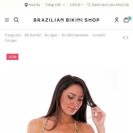
Hoa Kỳ
Tiếng Việt
USD $
Danh sách yêu thích (
0
)
0
Trang chủ
Đồ Bơi Nữ
Áo ngực
Áo tắm bandeau
Soutien
Corujas
-60%