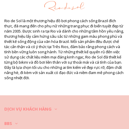
Lớp vải lót: 100% Polyamide
Thông tin sản phẩm
Bộ phận: Nữ, Bikini Top
Rio de Sol là một thương hiệu đồ bơi phong cách sống Brazil đích
Gói hàng bao gồm: 1 x Bikini Top (Các phụ kiện khác không đi
thực, đã mang đến cho phụ nữ những trang phục đi biển tuyệt đẹp từ
kèm)
năm 2005. Được sinh ra tại Rio và dành cho những tâm hồn yêu nắng,
HS CODE: 6112.41.0010
thương hiệu lấy cảm hứng sâu sắc từ những gam màu phong phú và
SKU: 1981095300
thiết kế sống động của văn hóa Brazil. Mỗi sản phẩm đều được chế
EAN: XS (7899810041128), S (7899810041135), M (7899810041142),
tác cẩn thận và có ý thức tại Três Rios, đảm bảo rằng phong cách và
L (7899810041159), XL (7899810041166)
tính bền vững luôn song hành. Từ những thiết kế quyến rũ đến việc
Họa tiết tham khảo: RDS 2016 CORUJAS
sử dụng các chất liệu mềm mại đáng kinh ngạc, Rio de Sol đã thiết kế
Trọng lượng: 55g / 0.12lb / 1.94oz
từng bộ bikini và đồ bơi liền thân với sự thoải mái và cá tính của bạn.
Họa tiết in có thể không giống hệt mẫu và thay đổi theo kiểu cắt
Đây là lựa chọn tối ưu cho những ai tìm kiếm vẻ đẹp rực rỡ, đậm chất
Hình ảnh đã qua chỉnh sửa
nắng hè, đi kèm với sản xuất có đạo đức và niềm đam mê phong cách
Hướng dẫn giặt & bảo quản
sống nhiệt đới.
Hướng dẫn bảo quản dành cho: Rio de Sol Soutien
Corujas
Bạn có muốn bộ bikini mới của mình được bền đẹp qua nhiều mùa
dạo biển? Nếu có, bạn cần biết cách bảo quản nó thật hợp lý. May
bằng vải chất lượng cao là điều kiện bắt buộc để một bộ bikini có thể
DỊCH VỤ KHÁCH HÀNG
bền đẹp trên một năm. Nhưng nếu bạn muốn diện nó trong nhiều năm
thì sao?
BBS