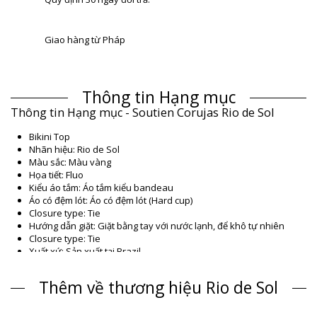
Giao hàng từ Pháp
Thông tin Hạng mục
Thông tin Hạng mục - Soutien Corujas Rio de Sol
Bikini Top
Nhãn hiệu: Rio de Sol
Màu sắc: Màu vàng
Họa tiết: Fluo
Kiểu áo tắm: Áo tắm kiểu bandeau
Áo có đệm lót: Áo có đệm lót (Hard cup)
Closure type: Tie
Hướng dẫn giặt: Giặt bằng tay với nước lạnh, để khô tự nhiên
Closure type: Tie
Xuất xứ: Sản xuất tại Brazil
Bikini Top Màu vàng Rio de Sol
Thêm về thương hiệu Rio de Sol
Thành phần
Thành phần: 85% Polyamide, 15% Elastane