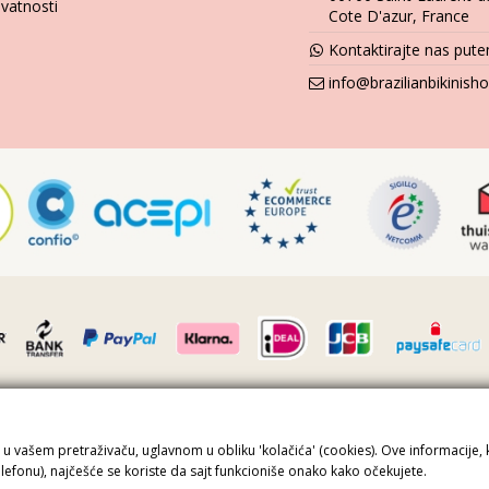
ivatnosti
Cote D'azur, France
Kontaktirajte nas pu
info@brazilianbikinis
 FR36509778270 · Sva prava zadržana ©2023 Brazilian Bikini Shop
e u vašem pretraživaču, uglavnom u obliku 'kolačića' (cookies). Ove informacije,
protected by reCAPTCHA.
Privacy
-
Terms
elefonu), najčešće se koriste da sajt funkcioniše onako kako očekujete.