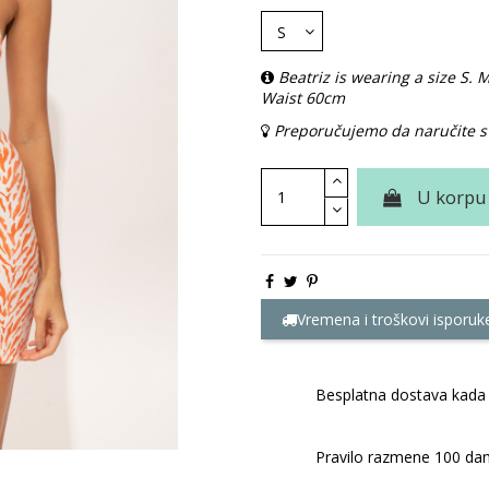
Beatriz is wearing a size S
Waist 60cm
Preporučujemo da naručite sv
U korpu
Vremena i troškovi isporuk
Besplatna dostava kada 
Pravilo razmene 100 dan