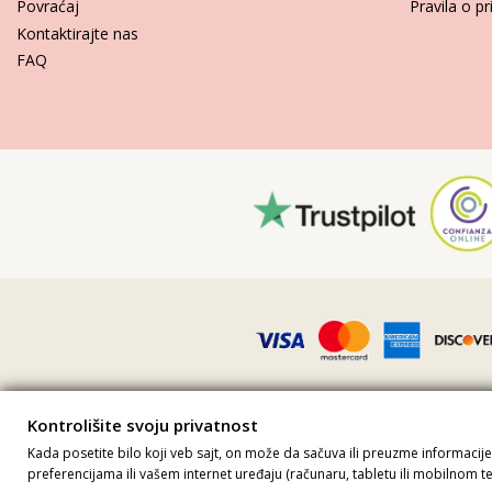
Povraćaj
Pravila o pr
Kontaktirajte nas
FAQ
Kontrolišite svoju privatnost
Sve cene uključuju PDV · Broj PDV-a
Kada posetite bilo koji veb sajt, on može da sačuva ili preuzme informacij
Site 
preferencijama ili vašem internet uređaju (računaru, tabletu ili mobilnom t