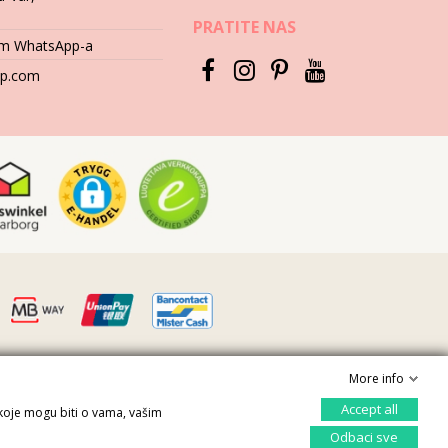
PRATITE NAS
tem WhatsApp-a
hop.com
More info
Accept all
 koje mogu biti o vama, vašim
Kontrolišite svoju privatnost
Odbaci sve