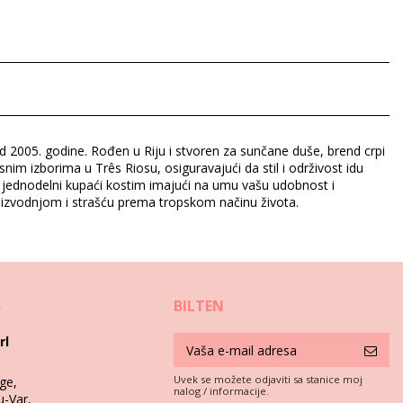
od 2005. godine. Rođen u Riju i stvoren za sunčane duše, brend crpi
snim izborima u Três Riosu, osiguravajući da stil i održivost idu
i i jednodelni kupaći kostim imajući na umu vašu udobnost i
roizvodnjom i strašću prema tropskom načinu života.
S
BILTEN
rl
Uvek se možete odjaviti sa stanice moj
ge,
nalog / informacije.
u-Var,