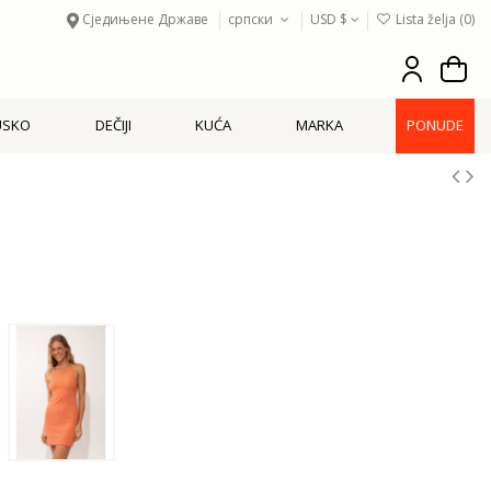
Сједињене Државе
српски
USD $
Lista želja (
0
)
USKO
DEČIJI
KUĆA
MARKA
PONUDE