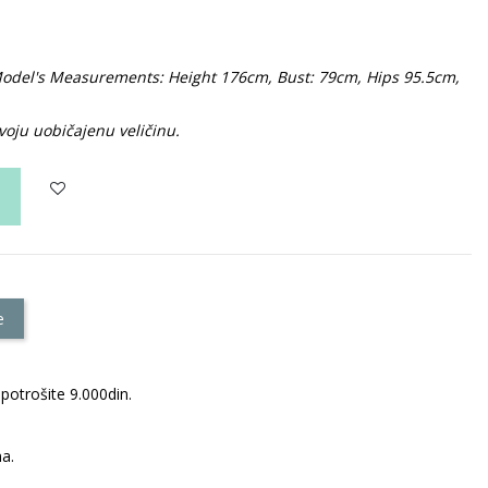
. Model's Measurements: Height 176cm, Bust: 79cm, Hips 95.5cm,
oju uobičajenu veličinu.
e
potrošite 9.000din.
a.