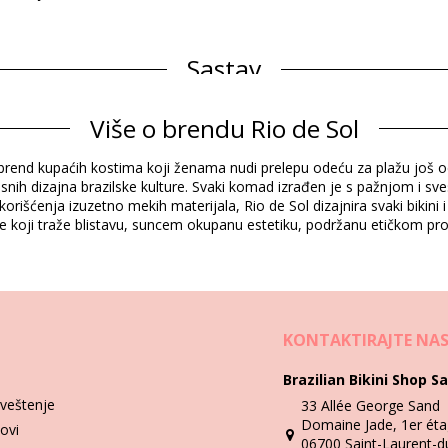
Sastav
Više o brendu Rio de Sol
Informacije o proizvodu
yle brend kupaćih kostima koji ženama nudi prelepu odeću za plažu još 
učen)
pisnih dizajna brazilske kulture. Svaki komad izrađen je s pažnjom i sve
orišćenja izuzetno mekih materijala, Rio de Sol dizajnira svaki bikin
one koji traže blistavu, suncem okupanu estetiku, podržanu etičkom p
239)
Uputstva za pranje i negu
KONTAKTIRAJTE NA
Video
Brazilian Bikini Shop Sa
veštenje
33 Allée George Sand
Domaine Jade, 1er éta
lovi
06700 Saint-Laurent-d