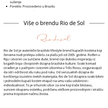
sušenje
Poreklo: Proizvedeno u Brazilu
Jednodelni kupaći kostim Orange Rio de Sol SPRING
Sastav
Više o brendu Rio de Sol
Sastav: 94,2% Polyamide 5,8% Elastane
Postava: 84% Biodegradable Nylon (AMNI SOUL ECO), 16%
Spandex (LYCRA) - OEKO-TEX - Chlorine Resistant
UV zaštita: UPF 50+
Informacije o proizvodu
Rio de Sol je autentični brazilski lifestyle brend kupaćih kostima koji
Odsek: Zensko, Jednodelni kupaći kostim
ženama nudi prelepu odeću za plažu još od 2005. godine. Rođen u
Pakovanje uključuje: 1 x Jednodelni kupaći kostim (Drugi pribor
Riju i stvoren za sunčane duše, brend crpi duboku inspiraciju iz
koji nije uključen)
bogatih boja i živopisnih dizajna brazilske kulture. Svaki komad
HS CODE: 6112.41.0010
izrađen je s pažnjom i svesnim izborima u Três Riosu, osiguravajući
SKU: 1981126576
da stil i održivost idu ruku pod ruku. Od senzualnih dizajna do
EAN: XS (7899810434678), S (7899810434685), M (7899810434692),
korišćenja izuzetno mekih materijala, Rio de Sol dizajnira svaki bikini
L (7899810434708), XL (7899810434715)
i jednodelni kupaći kostim imajući na umu vašu udobnost i
Težina: 115g / 0.25lb / 4.06oz
individualnost. To je vrhunski izbor za one koji traže blistavu,
Print nije tačan i može varirati prema rezu
suncem okupanu estetiku, podržanu etičkom proizvodnjom i strašću
Retuširane fotografije
prema tropskom načinu života.
Uputstva za pranje i negu
Uputstva za negu za: Rio de Sol Sahari Sienna