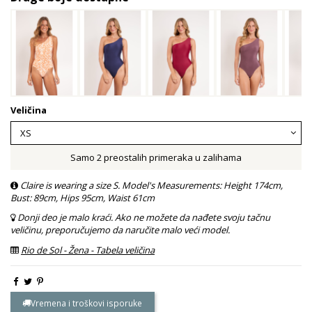
Veličina
Samo 2 preostalih primeraka u zalihama
Claire is wearing a size S. Model's Measurements: Height 174cm,
Bust: 89cm, Hips 95cm, Waist 61cm
Donji deo je malo kraći. Ako ne možete da nađete svoju tačnu
veličinu, preporučujemo da naručite malo veći model.
Rio de Sol - Žena - Tabela veličina
Vremena i troškovi isporuke