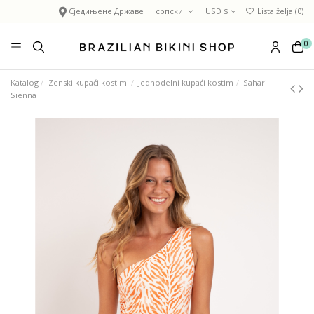
Сједињене Државе
српски
USD $
Lista želja (
0
)
0
Katalog
Zenski kupaći kostimi
Jednodelni kupaći kostim
Sahari
Sienna