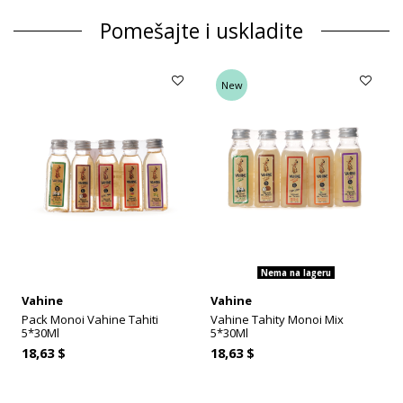
Pomešajte i uskladite
New
Nema na lageru
Vahine
Vahine
Pack Monoi Vahine Tahiti
Vahine Tahity Monoi Mix
5*30Ml
5*30Ml
18,63 $
18,63 $