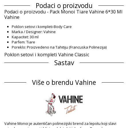
Podaci o proizvodu
Podaci o proizvodu - Pack Monoi Tiare Vahine 6*30 Ml
Vahine
Poklon setovi i kompleti-Body Care
Marka / Designer: Vahine
Kapacitet: 30 ml
Parfem: Tiare
Poreklo: Proizvedeno na Tahitiju (Francuska Polinezija)
Poklon setovi i kompleti Vahine Classic
Sastav
Sastav: 91% Monoi AO
UV zaštita: SPF 6
Više o brendu Vahine
Informacije o proizvodu
Odsek: Unisex, Poklon setovi i kompleti
Pakovanje uključuje: 1 x Poklon setovi i kompleti (Drugi pribor
koji nije uključen)
HS CODE: 330499
SKU: 198206
EAN: Veličina unikatna (3342419935144)
Referenca dobavljača: PPACK 6*30 VTT
Vahine Monoi je autentičan polinezijski brend za lepotu koji slavi