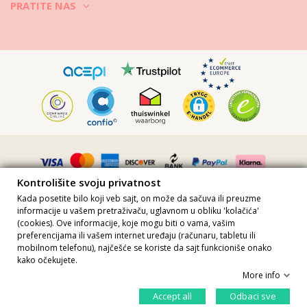
PRATITE NAS
Kontrolišite svoju privatnost
Kada posetite bilo koji veb sajt, on može da sačuva ili preuzme
informacije u vašem pretraživaču, uglavnom u obliku 'kolačića'
(cookies). Ove informacije, koje mogu biti o vama, vašim
preferencijama ili vašem internet uređaju (računaru, tabletu ili
Sve cene uključuju PDV · Broj PDV-a FR36509778270 · Sva prava
mobilnom telefonu), najčešće se koriste da sajt funkcioniše onako
zadržana ©2023 Brazilian Bikini Shop
kako očekujete.
Site protected by reCAPTCHA.
Privacy
-
Terms
More info
U korpu
Kontrolišite svoju privatnost
Accept all
Odbaci sve