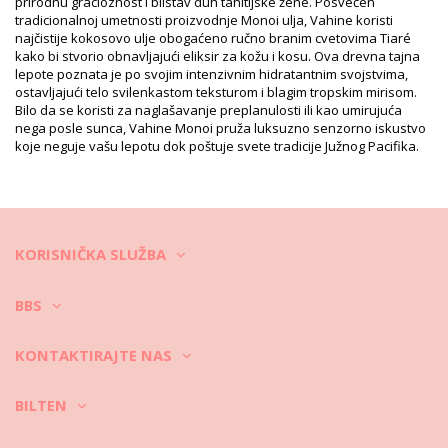
Težina: 180g / 0.4lb / 6.35oz
prirodnu gracioznost i blistav duh tahitijske žene. Posvećen
Retuširane fotografije
tradicionalnoj umetnosti proizvodnje Monoi ulja, Vahine koristi
najčistije kokosovo ulje obogaćeno ručno branim cvetovima Tiaré
Uputstva za pranje i negu
kako bi stvorio obnavljajući eliksir za kožu i kosu. Ova drevna tajna
Uputstva za negu za: Vahine Pack Monoi Tiare Vahine
lepote poznata je po svojim intenzivnim hidratantnim svojstvima,
6*30 Ml
ostavljajući telo svilenkastom teksturom i blagim tropskim mirisom.
Bilo da se koristi za naglašavanje preplanulosti ili kao umirujuća
nega posle sunca, Vahine Monoi pruža luksuzno senzorno iskustvo
koje neguje vašu lepotu dok poštuje svete tradicije Južnog Pacifika.
KORISNIČKA SLUŽBA
BBS
KONTAKTIRAJTE NAS
BILTEN