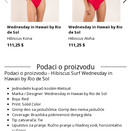
Wednesday in Hawaii by Rio
Wednesday in Hawaii by Rio
de Sol
de Sol
Hibiscus Kona
Hibiscus Aloha
111,25 $
111,25 $
Podaci o proizvodu
Podaci o proizvodu - Hibiscus Surf Wednesday in
Hawaii by Rio de Sol
Jednodelni kupaći kostim-Wetsuit
Marka / Designer: Wednesday in Hawaii by Rio de Sol
Boja: Red
Print: Solid Color
Gornji deo sa jastučićima: Gornji deo nema jastučiće
Coverage: Brazilska pokrivenost donjeg dela
Tip zatvarača: Tie
Uputstvo za pranje: Ručno pranje u hladnoj vodi, horizontalno
sušenje