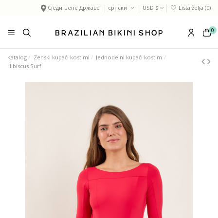
Сједињене Државе
српски
USD $
Lista želja (
0
)
0
Katalog
Zenski kupaći kostimi
Jednodelni kupaći kostim
Hibiscus Surf