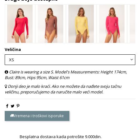
Veličina
Claire is wearing a size S. Model's Measurements: Height 174cm,
Bust: 89cm, Hips 95cm, Waist 61cm
Donji deo je malo kraći. Ako ne možete da nađete svoju tačnu
veličinu, preporučujemo da naručite malo veći model.
Vremena i troškovi isporuke
Besplatna dostava kada potrošite 9.000din.