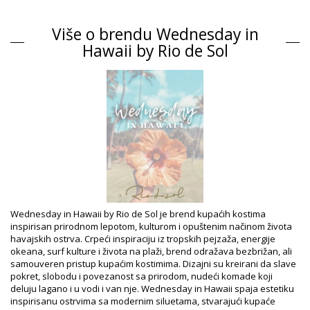
Tip zatvarača: Tie
Poreklo: Proizvedeno u Brazilu
Više o brendu Wednesday in
Jednodelni kupaći kostim Red Wednesday in Hawaii by
Hawaii by Rio de Sol
Rio de Sol HAWAII
Sastav
Sastav: 84% Biodegradable Nylon (AMNI SOUL ECO), 16%
Spandex (LYCRA) - OEKO-TEX - Chlorine Resistant
Postava: 84% Biodegradable Nylon (AMNI SOUL ECO), 16%
Spandex (LYCRA) - OEKO-TEX - Chlorine Resistant
UV zaštita: UPF 50+
Informacije o proizvodu
Odsek: Zensko, Jednodelni kupaći kostim
Pakovanje uključuje: 1 x Jednodelni kupaći kostim (Drugi pribor
koji nije uključen)
Wednesday in Hawaii by Rio de Sol je brend kupaćih kostima
HS CODE: 6112.41.0010
inspirisan prirodnom lepotom, kulturom i opuštenim načinom života
SKU: 1981124839
havajskih ostrva. Crpeći inspiraciju iz tropskih pejzaža, energije
EAN: XS (7899810396310), S (7899810396327), M (7899810396334),
okeana, surf kulture i života na plaži, brend odražava bezbrižan, ali
L (7899810396341), XL (7899810396358)
samouveren pristup kupaćim kostimima. Dizajni su kreirani da slave
Težina: 115g / 0.25lb / 4.06oz
pokret, slobodu i povezanost sa prirodom, nudeći komade koji
Retuširane fotografije
deluju lagano i u vodi i van nje. Wednesday in Hawaii spaja estetiku
Uputstva za pranje i negu
inspirisanu ostrvima sa modernim siluetama, stvarajući kupaće