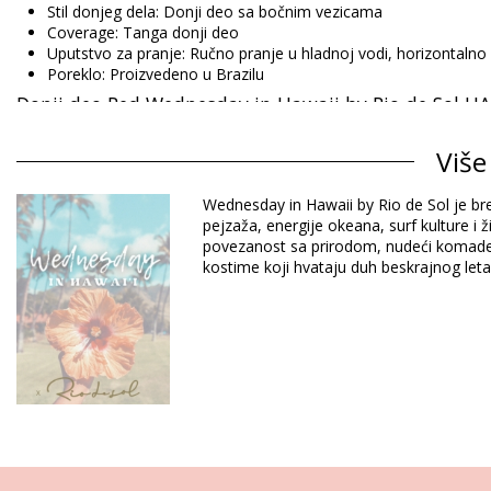
Stil donjeg dela: Donji deo sa bočnim vezicama
Coverage: Tanga donji deo
Uputstvo za pranje: Ručno pranje u hladnoj vodi, horizontalno
Poreklo: Proizvedeno u Brazilu
Donji deo Red Wednesday in Hawaii by Rio de Sol H
Više
Sastav: 84% Biodegradable Nylon (AMNI SOUL ECO), 16% Span
Postava: 84% Biodegradable Nylon (AMNI SOUL ECO), 16% Spa
Wednesday in Hawaii by Rio de Sol je bre
UV zaštita: UPF 50+
pejzaža, energije okeana, surf kulture i 
povezanost sa prirodom, nudeći komade k
kostime koji hvataju duh beskrajnog leta
Odsek: Zensko, Donji deo
Pakovanje uključuje: 1 x Donji deo (Drugi pribor koji nije uklju
HS CODE: 6112.41.0010
SKU: 1981124886
EAN: XS (7899810394460), S (7899810394477), M (789981039
Težina: 45g / 0.1lb / 1.59oz
Retuširane fotografije
Uputstva za negu za: Wednesday in Hawaii by Rio de