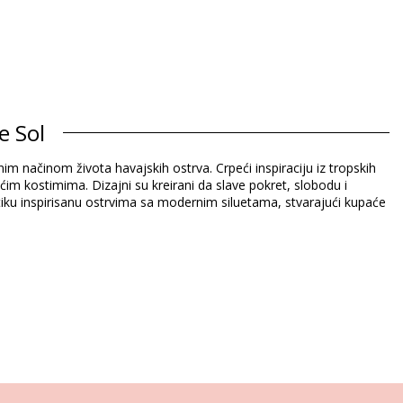
e Sol
m načinom života havajskih ostrva. Crpeći inspiraciju iz tropskih
ćim kostimima. Dizajni su kreirani da slave pokret, slobodu i
tiku inspirisanu ostrvima sa modernim siluetama, stvarajući kupaće