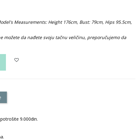
. Model's Measurements: Height 176cm, Bust: 79cm, Hips 95.5cm,
 ne možete da nađete svoju tačnu veličinu, preporučujemo da
e
potrošite 9.000din.
a.