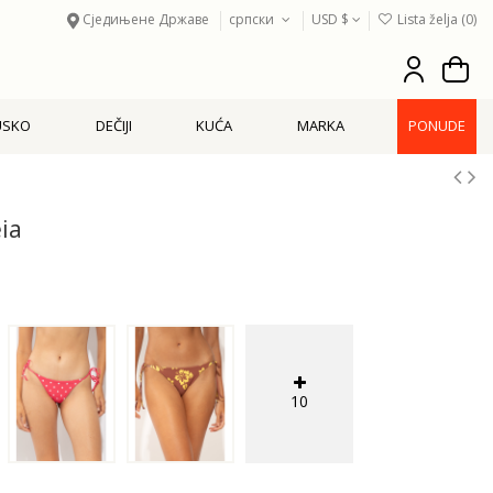
Сједињене Државе
српски
USD $
Lista želja (
0
)
USKO
DEČIJI
KUĆA
MARKA
PONUDE
ia
10