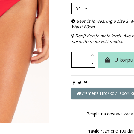
Beatriz is wearing a size S
Waist 60cm
Donji deo je malo kraći. Ako
naručite malo veći model.
U korpu
Vremena i troškovi isporuk
Besplatna dostava kada 
Pravilo razmene 100 dan