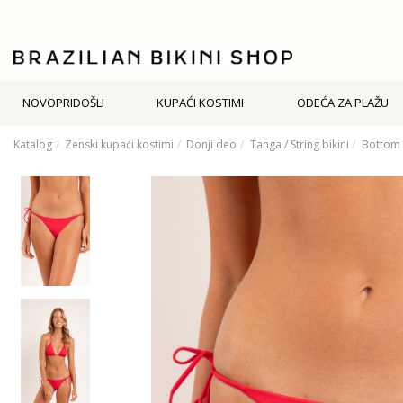
NOVOPRIDOŠLI
KUPAĆI KOSTIMI
ODEĆA ZA PLAŽU
Katalog
Zenski kupaći kostimi
Donji deo
Tanga / String bikini
Bottom 