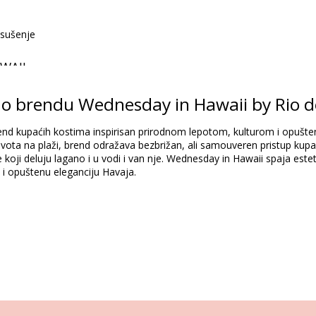
 sušenje
AWAII
Sastav
 o brendu Wednesday in Hawaii by Rio d
dex (LYCRA) - OEKO-TEX - Chlorine Resistant
ndex (LYCRA) - OEKO-TEX - Chlorine Resistant
nd kupaćih kostima inspirisan prirodnom lepotom, kulturom i opušteni
života na plaži, brend odražava bezbrižan, ali samouveren pristup kupa
Informacije o proizvodu
oji deluju lagano i u vodi i van nje. Wednesday in Hawaii spaja este
 i opuštenu eleganciju Havaja.
čen)
4484), L (7899810394491)
Uputstva za pranje i negu
 Sol Bottom Hibiscus Kaleia