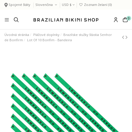
Spojené štáty
Slovenčina
USD $
Zoznam želaní (
0
)
0
Úvodná stránka
Plážové doplnky
Brazílske stužky šťastia Senhor
de Bonfirm
Lot Of 10 Bonfim - Bandeira