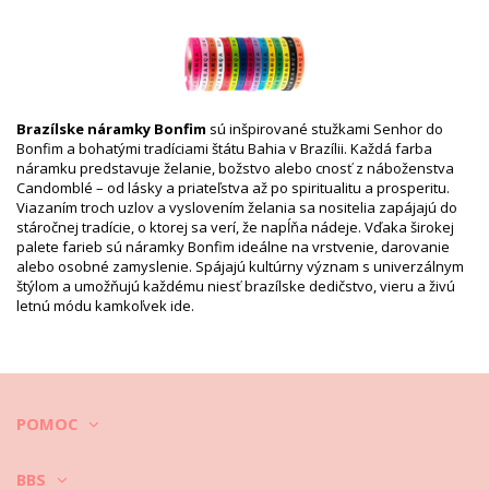
Balík obsahuje: 1 x Stužky (Neobsahuje ďalšie doplnky)
HS CODE: 5806.32.1070
SKU: 19550000074
EAN: Veľkosť jedinečná (7899818110116)
Odkaz na dodávateľa: LOT OF H-04-VERDE BANDEIRA
Váha: 100g / 0.22lb / 3.53oz
Brazílske náramky Bonfim
sú inšpirované stužkami Senhor do
Retušované fotky
Bonfim a bohatými tradíciami štátu Bahia v Brazílii. Každá farba
Pokyny týkajúce sa prania a
náramku predstavuje želanie, božstvo alebo cnosť z náboženstva
starostlivosti
Candomblé – od lásky a priateľstva až po spiritualitu a prosperitu.
Viazaním troch uzlov a vyslovením želania sa nositelia zapájajú do
Pokyny týkajúce sa starostlivosti: Bonfim Lot Of 10
stáročnej tradície, o ktorej sa verí, že napĺňa nádeje. Vďaka širokej
Bonfim - Bandeira
palete farieb sú náramky Bonfim ideálne na vrstvenie, darovanie
Pred plávaním si šperky zložte a vložte do osobitného puzdra.
alebo osobné zamyslenie. Spájajú kultúrny význam s univerzálnym
štýlom a umožňujú každému niesť brazílske dedičstvo, vieru a živú
Po nosení šperky vytrite vlhkou, čistou a jemnou handričkou.
letnú módu kamkoľvek ide.
Uchovávajte ich v osobitnom puzdre so samostatnými priehradkami,
ideálne podšitými.
Video
Prehrať video Stužky Lot Of 10 Bonfim - Bandeira
POMOC
Bonfim
BBS