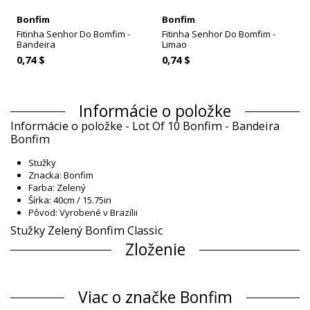
Bonfim
Bonfim
Fitinha Senhor Do Bomfim -
Fitinha Senhor Do Bomfim -
Bandeira
Limao
0,74 $
0,74 $
Informácie o položke
Informácie o položke - Lot Of 10 Bonfim - Bandeira
Bonfim
Stužky
Znacka: Bonfim
Farba: Zelený
Šírka: 40cm / 15.75in
Pôvod: Vyrobené v Brazílii
Stužky Zelený Bonfim Classic
Zloženie
Zloženie: 100% Polyester
Informácie o produkte
Viac o značke Bonfim
Oddelenie: Unisex, Stužky